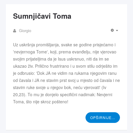
Sumnjičavi Toma
Giorgio
Uz uskršnja promišljanja, svake se godine prisjećamo i
'nevjernoga Tome', koji, prema evanđelju, nije vjerovao
svojim prijateljima da je Isus uskrsnuo, niti da im se
ukazao živ. Prilično frustrirano i u svom stilu odrješito im
je odbrusio: 'Dok JA ne vidim na rukama njegovim ranu
od čavala i JA ne stavim prst svoj u mjesto od čavala i ne
stavim ruke svoje u njegov bok, neću vjerovati' (Iv
20,23). To mu je donjelo specifični nadimak: Nevjerni
Toma, što nije skroz pošteno!
OPŠIRNIJE...