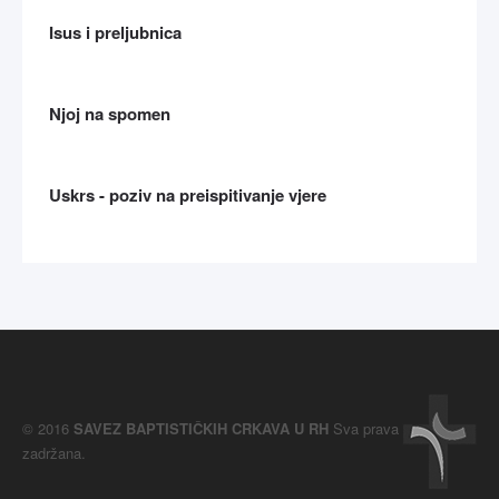
Isus i preljubnica
Njoj na spomen
Uskrs - poziv na preispitivanje vjere
© 2016
SAVEZ BAPTISTIČKIH CRKAVA U RH
Sva prava
zadržana.