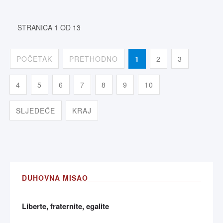
STRANICA 1 OD 13
POČETAK
PRETHODNO
1
2
3
4
5
6
7
8
9
10
SLJEDEĆE
KRAJ
DUHOVNA MISAO
Liberte, fraternite, egalite