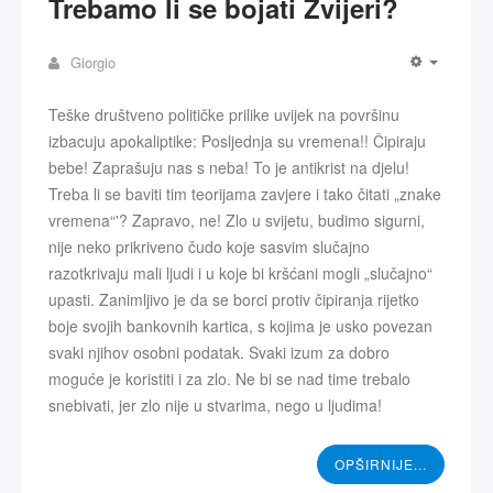
Trebamo li se bojati Zvijeri?
Giorgio
Teške društveno političke prilike uvijek na površinu
izbacuju apokaliptike: Posljednja su vremena!! Čipiraju
bebe! Zaprašuju nas s neba! To je antikrist na djelu!
Treba li se baviti tim teorijama zavjere i tako čitati „znake
vremena“'? Zapravo, ne! Zlo u svijetu, budimo sigurni,
nije neko prikriveno čudo koje sasvim slučajno
razotkrivaju mali ljudi i u koje bi kršćani mogli „slučajno“
upasti. Zanimljivo je da se borci protiv čipiranja rijetko
boje svojih bankovnih kartica, s kojima je usko povezan
svaki njihov osobni podatak. Svaki izum za dobro
moguće je koristiti i za zlo. Ne bi se nad time trebalo
snebivati, jer zlo nije u stvarima, nego u ljudima!
OPŠIRNIJE...