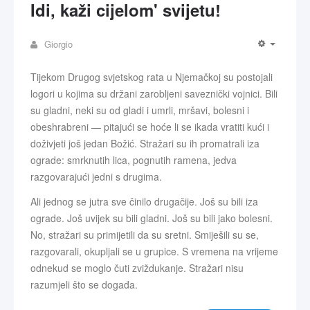
Idi, kaži cijelom' svijetu!
Giorgio
Tijekom Drugog svjetskog rata u Njemačkoj su postojali
logori u kojima su držani zarobljeni saveznički vojnici. Bili
su gladni, neki su od gladi i umrli, mršavi, bolesni i
obeshrabreni — pitajući se hoće li se ikada vratiti kući i
doživjeti još jedan Božić. Stražari su ih promatrali iza
ograde: smrknutih lica, pognutih ramena, jedva
razgovarajući jedni s drugima.
Ali jednog se jutra sve činilo drugačije. Još su bili iza
ograde. Još uvijek su bili gladni. Još su bili jako bolesni.
No, stražari su primijetili da su sretni. Smiješili su se,
razgovarali, okupljali se u grupice. S vremena na vrijeme
odnekud se moglo čuti zviždukanje. Stražari nisu
razumjeli što se događa.