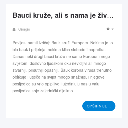
Bauci kruže, ali s nama je živi Bog
Giorgio
Povijest pamti izričaj: Bauk kruži Europom. Nekima je to
bio bauk i prijetnja, nekima klica slobode i napretka.
Danas neki drugi bauci kruže ne samo Europom nego
svijetom, doslovno ljudskom oku nevidljivi ali mnogo
stvarniji, prisutniji opasniji. Bauk korona virusa trenutno
oblikuje i utječe na svijet mnogo snažnije, i njegove
posljedice su vrlo opipljive i ujedinjuju nas u valu
posljedica koje zajednički dijelimo.
OPŠIRNIJE...