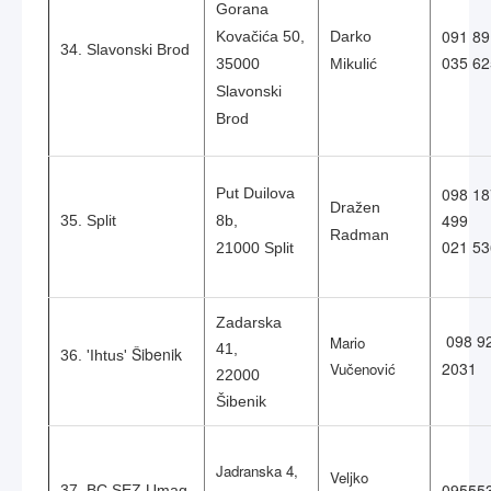
Gorana
091 8
Kovačića 50,
Darko
34. Slavonski Brod
035 62
35000
Mikulić
Slavonski
Brod
098 18
Put Duilova
Dražen
499
35. Split
8b,
Radman
021 53
21000 Split
Zadarska
098 9
Mario
41,
Šibenik
36. 'Ihtus'
2031
Vučenović
22000
Šibenik
Jadranska 4,
Veljko
09555
37. BC SEZ Umag