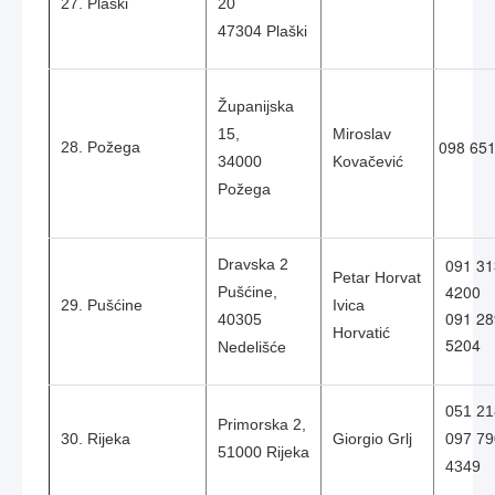
27. Plaški
20
47304 Plaški
Županijska
15,
Miroslav
098 651
28. Požega
34000
Kovačević
Požega
091 31
Dravska 2
Petar Horvat
4200
Pušćine,
29. Pušćine
Ivica
091 28
40305
Horvatić
5204
Nedelišće
051 21
Primorska 2,
30. Rijeka
Giorgio Grlj
097 79
51000 Rijeka
4349