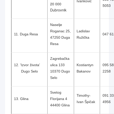
Ivanković
20 000
5053
Dubrovnik
Naselje
Roganac 25,
Ladislav
11. Duga Resa
047 61
47250 Duga
Ružička
Resa
Zagrebačka
12. 'Izvor života'
ulica 133
Kostiantyn
095 58
Dugo Selo
10370 Dugo
Bakanov
2258
Selo
Svetog
Timothy-
091 33
13. Glina
Florijana 4
Ivan Špičak
4956
44400 Glina