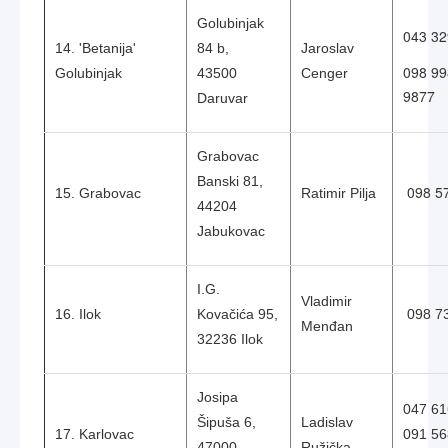
Golubinjak
043 32
14. 'Betanija'
84 b,
Jaroslav
098 99
Golubinjak
43500
Cenger
9877
Daruvar
Grabovac
Banski 81,
098 5
15. Grabovac
Ratimir Pilja
44204
Jabukovac
I.G.
Vladimir
16. Ilok
Kovačića 95,
098 7
Menđan
32236 Ilok
Josipa
047 61
Šipuša 6,
Ladislav
17. Karlovac
091 56
47000
Ružička