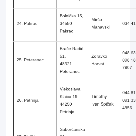
Bolnička 15,
Mirčo
24. Pakrac
34550
034 41
Manavski
Pakrac
Braće Radić
048 63
51,
Zdravko
098 18
25. Peteranec
48321
Horvat
7907
Peteranec
Vjekoslava
044 81
Timothy
Klaića 19,
26. Petrinja
091 33
Ivan Špičak
44250
4956
Petrinja
Saborčanska