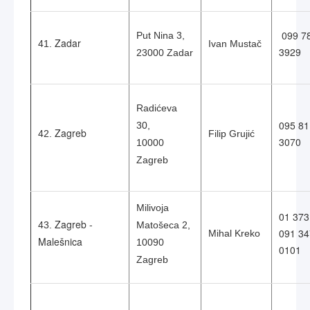
099 7
Put Nina 3,
Zadar
41.
Ivan Mustač
3929
23000 Zadar
Radićeva
095 81
30,
Zagreb
42.
Filip Grujić
3070
10000
Zagreb
Milivoja
01 373
Zagreb -
43.
Matošeca 2,
091 34
Mihal Kreko
Malešnica
10090
0101
Zagreb