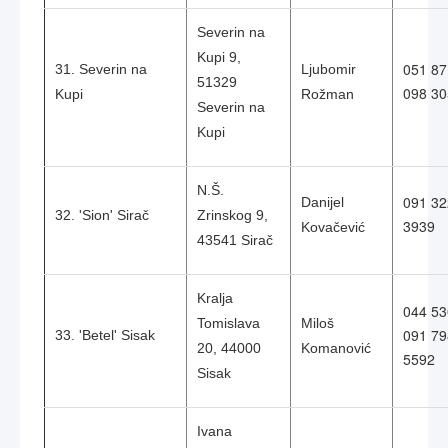
Severin na
Kupi 9,
051 87
31. Severin na
Ljubomir
51329
098 30
Kupi
Rožman
Severin na
Kupi
N.Š.
091 32
Danijel
32. 'Sion' Sirač
Zrinskog 9,
3939
Kovačević
43541 Sirač
Kralja
044 5
Tomislava
Miloš
091 79
33. 'Betel' Sisak
20, 44000
Komanović
5592
Sisak
Ivana