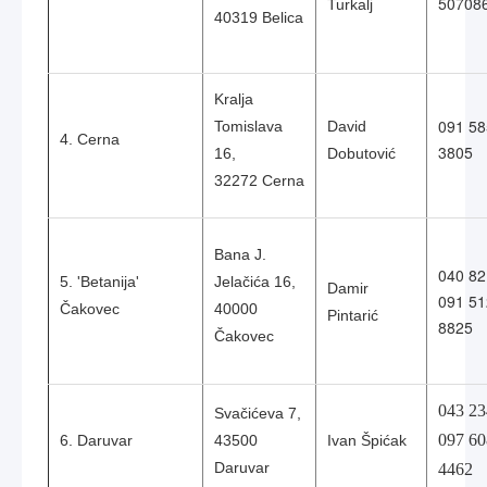
50708
Turkalj
40319 Belica
Kralja
091 58
Tomislava
David
4. Cerna
3805
16,
Dobutović
32272 Cerna
Bana J.
040 82
5. 'Betanija'
Jelačića 16,
Damir
091 51
Čakovec
40000
Pintarić
8825
Čakovec
043 23
Svačićeva 7,
097 60
6. Daruvar
43500
Ivan Špićak
Daruvar
4462