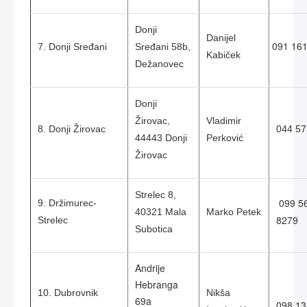
Donji
Danijel
091 161
7. Donji Sređani
Sređani 58b,
Kabiček
Dežanovec
Donji
Žirovac,
Vladimir
8. Donji Žirovac
044 5
44443 Donji
Perković
Žirovac
Strelec 8,
099 5
9. Držimurec-
40321 Mala
Marko Petek
8279
Strelec
Subotica
Andrije
Hebranga
10. Dubrovnik
Nikša
69a
098 13