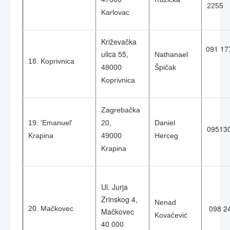
2255
Karlovac
Križevačka
091 17
ulica 55,
Nathanael
18. Koprivnica
48000
Špičak
Koprivnica
Zagrebačka
19. 'Emanuel'
20,
Daniel
09513
Krapina
49000
Herceg
Krapina
Ul. Jurja
Zrinskog 4,
Nenad
098 2
20. Mačkovec
Mačkovec
Kovačević
40 000