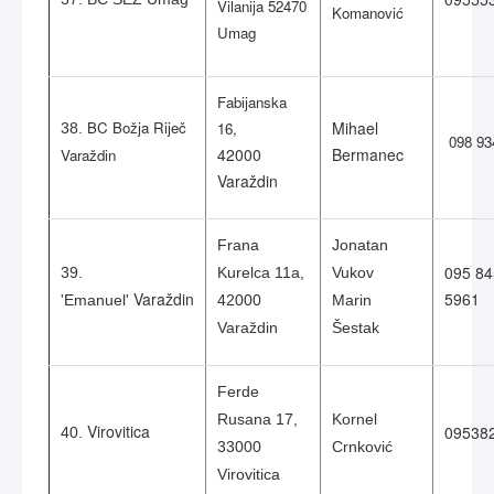
Vilanija 52470
Komanović
Umag
Fabijanska
BC Božja Riječ
Mihael
16,
38.
098 93
42000
Bermanec
Varaždin
Varaždin
Frana
Jonatan
095 84
39.
Kurelca 11a,
Vukov
Varaždin
5961
'Emanuel'
42000
Marin
Varaždin
Šestak
Ferde
Rusana 17,
Kornel
Virovitica
09538
40.
33000
Crnković
Virovitica