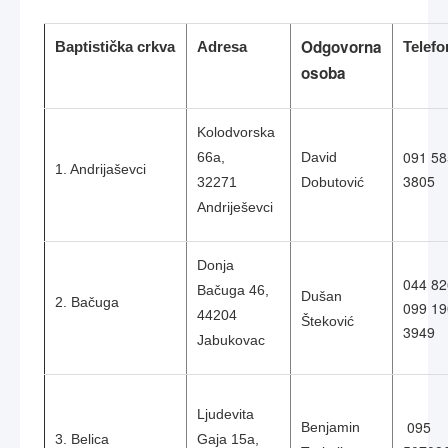
Odgovorna
Baptistička crkva
Adresa
Telefo
osoba
Kolodvorska
091 58
66a,
David
1. Andrijaševci
3805
32271
Dobutović
Andriješevci
Donja
044 82
Bačuga 46,
Dušan
2. Bačuga
099 19
44204
Šteković
3949
Jabukovac
Ljudevita
095
Benjamin
3. Belica
Gaja 15a,