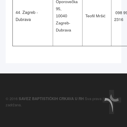
Oporovečka
95,
Zagreb -
098 9
44.
10040
Teofil Mršić
Dubrava
2316
Zagreb-
Dubrava
© 2016
SAVEZ BAPTISTIČKIH CRKAVA U RH
Sva prava
zadržana.