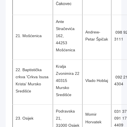
Čakovec
Ante
Stračevića
098 9
Andrew-
21. Mošćenica
162,
3111
Petar Špičak
44253
Mošćenica
Kralja
22. Baptistička
Zvonimira 22
092 2
crkva 'Crkva Isusa
40315
Vlado Hoblaj
4304
Krista' Mursko
Mursko
Središće
Središće
031 37
Podravska
Momir
091 17
23. Osijek
21,
Horvatek
4409
31000 Osijek