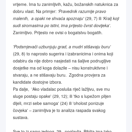
vrijeme. Ima tu zanimljivih, kažu, božanskih natuknica za
dobru vlast. Na primjer:
'Pravednik razumije pravo
malenih, a opaki ne shvaća spoznaju'
(29, 7) ili
'Kralj koji
sudi siromasima po istini, ima prijesto čvrst dovijeka'
.
Zanimljivo. Prijesto ne ovisi o bogatstvu bogatih.
'Podsmjevači uzbunjuju grad, a mudri stišavaju buru'
(29, 8) to naprosto sugerira i izabranicima i onima koji
odabiru da nije dobro nasjedati na šaljive podrugljive
dosjetke ma od koga dolazile – nisu konstruktivne i
stvaraju, a ne stišavaju buru. Zgodna provjera za
kandidate dostojne izbora.
Pa dalje, 'Ako vladalac posluša riječ lažljivu, sve mu
sluge postaju opake' (29, 12); ili 'tko s lupežom plijen
dijeli, mrzi sebe samoga' (24) ili 'oholost ponizuje
čovjeka' – zanimljiva je to analiza raspada svakog
sustava.
Sve to iz samo jednog, 29. poglavlja. Biblija ima tako