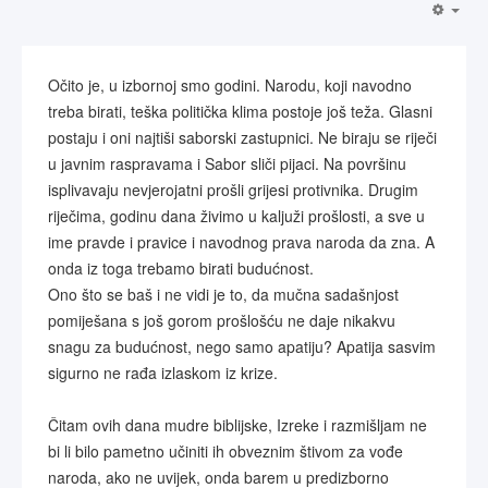
Očito je, u izbornoj smo godini. Narodu, koji navodno
treba birati, teška politička klima postoje još teža. Glasni
postaju i oni najtiši saborski zastupnici. Ne biraju se riječi
u javnim raspravama i Sabor sliči pijaci. Na površinu
isplivavaju nevjerojatni prošli grijesi protivnika. Drugim
riječima, godinu dana živimo u kaljuži prošlosti, a sve u
ime pravde i pravice i navodnog prava naroda da zna. A
onda iz toga trebamo birati budućnost.
Ono što se baš i ne vidi je to, da mučna sadašnjost
pomiješana s još gorom prošlošću ne daje nikakvu
snagu za budućnost, nego samo apatiju? Apatija sasvim
sigurno ne rađa izlaskom iz krize.
Čitam ovih dana mudre biblijske, Izreke i razmišljam ne
bi li bilo pametno učiniti ih obveznim štivom za vođe
naroda, ako ne uvijek, onda barem u predizborno