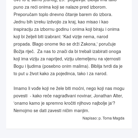
puno za reći onima koji se nalaze pred izborom.
Preporučam toplo dnevno čitanje barem do izbora.
Jednu bih izreku izdvojio za kraj, kao misao i kao
inspiraciju za izbornu godinu i onima koji biraju i onima
koji bi željeli biti izabrani: 'Kad vizije nema, narod
propada. Blago onome tko se drži Zakona,' poručuje
Božja riječ. Za nas to znači da bi trebali izabirati onoga
koji ima viziju za naprijed, viziju utemeljenu na vjernosti
Bogu i ljudima (posebno onim malima). Biblija tvrdi da je
to put u život kako za pojedinca, tako i za narod.
Imamo li vođe koji ne žele biti moćni, nego koji nas mogu
povesti - kako reče nagrađivani novinar, Jonathan Alter,
'onamo kamo je spremno kročiti njihovo najbolje ja'?
Nemojmo se dati zavesti ničim manjim.
Napisao
:
p. Toma Magda