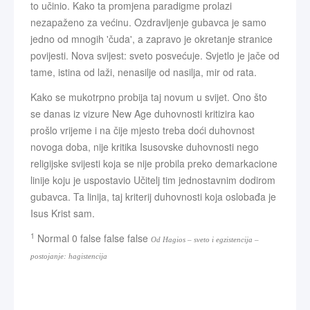
to učinio. Kako ta promjena paradigme prolazi
nezapaženo za većinu. Ozdravljenje gubavca je samo
jedno od mnogih 'čuda', a zapravo je okretanje stranice
povijesti. Nova svijest: sveto posvećuje. Svjetlo je jače od
tame, istina od laži, nenasilje od nasilja, mir od rata.
Kako se mukotrpno probija taj novum u svijet. Ono što
se danas iz vizure New Age duhovnosti kritizira kao
prošlo vrijeme i na čije mjesto treba doći duhovnost
novoga doba, nije kritika Isusovske duhovnosti nego
religijske svijesti koja se nije probila preko demarkacione
linije koju je uspostavio Učitelj tim jednostavnim dodirom
gubavca. Ta linija, taj kriterij duhovnosti koja oslobađa je
Isus Krist sam.
1
Normal 0 false false false
Od Hagios – sveto i egzistencija –
postojanje: hagistencija