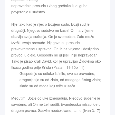
nepravednih presuda i zbog grešaka ljudi gube
povjerenje u sudstvo.
Nije tako kad je riječ o Božjem sudu. Božji sud je
drugačiji. Njegovo sudstvo ne kasni. On na vrijeme
obavlja svoja suđenja. On je svemoćan. Zato može
izvršiti svoje presude. Njegove su presude
pravovremene i ispravne. On ih na vrijeme i dosljedno
provodi u djelo. Gospodin ne griješi i nije nepravedan.
Tako je pisao kralj David, koji je upravljao Židovima oko
tisuću godina prije Krista (Psalam 19:10b-11):
Gospodnje su odluke istinite, sve su pravedne,
dragocjenije su od zlata, od mnogoga čistog zlata;
slađe su od meda koji teče iz saća.
Međutim, Božje odluke iznenađuju. Njegovo suđenje je
savršeno, ali On ne želi suditi. Evanđeoska misao ide u
drugom pravcu. Sasvim neočekivano, tamo (Ivan 3:17)