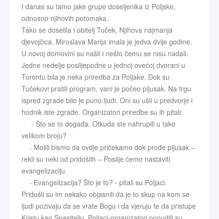
I danas su tamo jake grupe doseljenika iz Poljske,
odnosno njihovih potomaka.
Tako se doselila i obitelj Tuček. Njihova najmanja
djevojčica, Miroslava Marija imala je jedva dvije godine.
U novoj domovini su našli i nešto čemu se nisu nadali.
Jedne nedelje poslijepodne u jednoj ovećoj dvorani u
Torontu bila je neka priredba za Poljake. Dok su
Tučekovi pratili program, vani je počeo pljusak. Na trgu
ispred zgrade bilo je puno ljudi. Oni su ušli u predvorje i
hodnik iste zgrade. Organizatori priredbe su ih pitali:
- Što se to događa. Otkuda ste nahrupili u tako
velikom broju?
- Molili bismo da ovdje pričekamo dok prođe pljusak –
rekli su neki od pridošlih – Poslije ćemo nastaviti
evangelizaciju.
- Evangelizacija? Što je to? - pitali su Poljaci.
Pridošli su im nekako objasnili da je to skup na kom se
ljudi pozivaju da se vrate Bogu i da vjeruju te da pristupe
Kristu kao Spasitelju. Poljaci-organizatori ponudili su