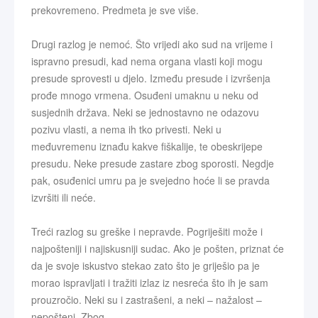
prekovremeno. Predmeta je sve više.
Drugi razlog je nemoć. Što vrijedi ako sud na vrijeme i
ispravno presudi, kad nema organa vlasti koji mogu
presude sprovesti u djelo. Između presude i izvršenja
prođe mnogo vrmena. Osuđeni umaknu u neku od
susjednih država. Neki se jednostavno ne odazovu
pozivu vlasti, a nema ih tko privesti. Neki u
međuvremenu iznađu kakve fiškalije, te obeskrijepe
presudu. Neke presude zastare zbog sporosti. Negdje
pak, osuđenici umru pa je svejedno hoće li se pravda
izvršiti ili neće.
Treći razlog su greške i nepravde. Pogriješiti može i
najpošteniji i najiskusniji sudac. Ako je pošten, priznat će
da je svoje iskustvo stekao zato što je griješio pa je
morao ispravljati i tražiti izlaz iz nesreća što ih je sam
prouzročio. Neki su i zastrašeni, a neki – nažalost –
nepošteni. Zbog