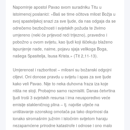
Napominje apostol Pavao svom suradniku Titu u
istoimenoj poslanici: «Baš se time očitova milost Božja u
svoj spasteljskoj snazi za sve ljude, da nas odgaja da se
odrečemo bezbožnosti i svjetskih požuda te živimo
umjereno (neki će prijevod reći trijezno), pravedno i
pobožno u ovom svijetu, kao ljudi koji iščekuju blaženo
ispunjenje nade, naime, pojavu sjaja velikoga Boga,
našega Spasitelja, Isusa Krista.» (Tit 2,11-13).
Umjerenost i razboritost – milosni su božanski odgojni
ciljevi. Oni donose pravdu u svijetu i spas za sve ljude
kako veli Pavao. Nije to neka duhovna fraza iza koje
ništa ne stoji. Probajmo samo razmisliti. Danas četvrtina
ljudi troši 3 svjetskih resursa i ima neusporedivo veće
emisije stakleničnog plina – tj. najviše utječe na
uništavanje ozonskog omotača pa tako doprinosi da
ionako siromašnim južnim i istočnim svijetom haraju
nezapamćene prirodne katastrofe i odnose i ono malo