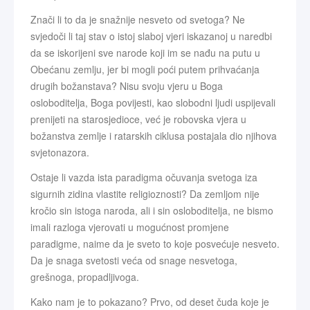
Znači li to da je snažnije nesveto od svetoga? Ne
svjedoči li taj stav o istoj slaboj vjeri iskazanoj u naredbi
da se iskorijeni sve narode koji im se nađu na putu u
Obećanu zemlju, jer bi mogli poći putem prihvaćanja
drugih božanstava? Nisu svoju vjeru u Boga
osloboditelja, Boga povijesti, kao slobodni ljudi uspijevali
prenijeti na starosjedioce, već je robovska vjera u
božanstva zemlje i ratarskih ciklusa postajala dio njihova
svjetonazora.
Ostaje li vazda ista paradigma očuvanja svetoga iza
sigurnih zidina vlastite religioznosti? Da zemljom nije
kročio sin istoga naroda, ali i sin osloboditelja, ne bismo
imali razloga vjerovati u mogućnost promjene
paradigme, naime da je sveto to koje posvećuje nesveto.
Da je snaga svetosti veća od snage nesvetoga,
grešnoga, propadljivoga.
Kako nam je to pokazano? Prvo, od deset čuda koje je