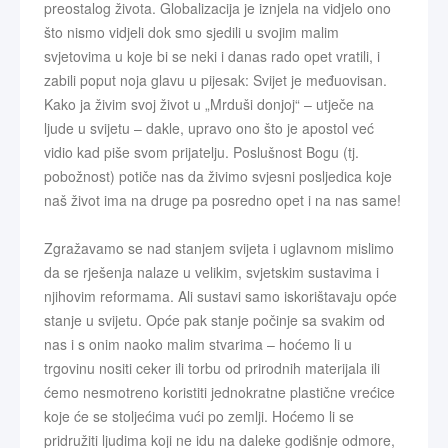
preostalog života. Globalizacija je iznjela na vidjelo ono
što nismo vidjeli dok smo sjedili u svojim malim
svjetovima u koje bi se neki i danas rado opet vratili, i
zabili poput noja glavu u pijesak: Svijet je međuovisan.
Kako ja živim svoj život u „Mrduši donjoj“ – utječe na
ljude u svijetu – dakle, upravo ono što je apostol već
vidio kad piše svom prijatelju. Poslušnost Bogu (tj.
pobožnost) potiče nas da živimo svjesni posljedica koje
naš život ima na druge pa posredno opet i na nas same!
Zgražavamo se nad stanjem svijeta i uglavnom mislimo
da se rješenja nalaze u velikim, svjetskim sustavima i
njihovim reformama. Ali sustavi samo iskorištavaju opće
stanje u svijetu. Opće pak stanje počinje sa svakim od
nas i s onim naoko malim stvarima – hoćemo li u
trgovinu nositi ceker ili torbu od prirodnih materijala ili
ćemo nesmotreno koristiti jednokratne plastične vrećice
koje će se stoljećima vući po zemlji. Hoćemo li se
pridružiti ljudima koji ne idu na daleke godišnje odmore,