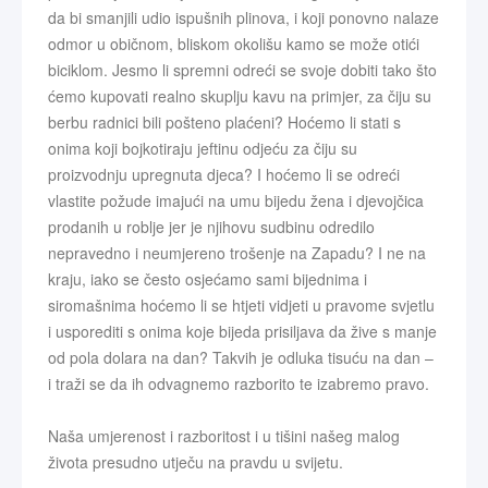
da bi smanjili udio ispušnih plinova, i koji ponovno nalaze
odmor u običnom, bliskom okolišu kamo se može otići
biciklom. Jesmo li spremni odreći se svoje dobiti tako što
ćemo kupovati realno skuplju kavu na primjer, za čiju su
berbu radnici bili pošteno plaćeni? Hoćemo li stati s
onima koji bojkotiraju jeftinu odjeću za čiju su
proizvodnju upregnuta djeca? I hoćemo li se odreći
vlastite požude imajući na umu bijedu žena i djevojčica
prodanih u roblje jer je njihovu sudbinu odredilo
nepravedno i neumjereno trošenje na Zapadu? I ne na
kraju, iako se često osjećamo sami bijednima i
siromašnima hoćemo li se htjeti vidjeti u pravome svjetlu
i usporediti s onima koje bijeda prisiljava da žive s manje
od pola dolara na dan? Takvih je odluka tisuću na dan –
i traži se da ih odvagnemo razborito te izabremo pravo.
Naša umjerenost i razboritost i u tišini našeg malog
života presudno utječu na pravdu u svijetu.