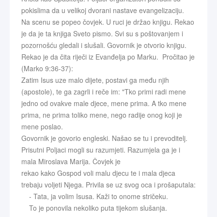
pokislima da u velikoj dvorani nastave evangelizaciju.
Na scenu se popeo čovjek. U ruci je držao knjigu. Rekao
je da je ta knjiga Sveto pismo. Svi su s poštovanjem i
pozornošću gledali i slušali. Govornik je otvorio knjigu.
Rekao je da čita riječi iz Evanđelja po Marku. Pročitao je
(Marko 9:36-37):
Zatim Isus uze malo dijete, postavi ga među njih
(apostole), te ga zagrli i reče im: "Tko primi radi mene
jedno od ovakve male djece, mene prima. A tko mene
prima, ne prima toliko mene, nego radije onog koji je
mene poslao.
Govornik je govorio engleski. Našao se tu i prevoditelj.
Prisutni Poljaci mogli su razumjeti. Razumjela ga je i
mala Miroslava Marija. Čovjek je
rekao kako Gospod voli malu djecu te i mala djeca
trebaju voljeti Njega. Privila se uz svog oca i prošaputala:
- Tata, ja volim Isusa. Kaži to onome stričeku.
To je ponovila nekoliko puta tijekom slušanja.