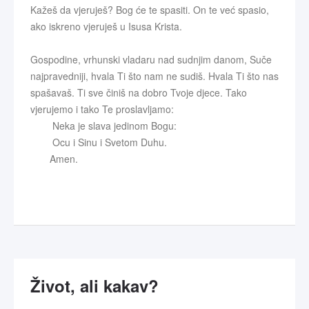
Kažeš da vjeruješ? Bog će te spasiti. On te već spasio,
ako iskreno vjeruješ u Isusa Krista.
Gospodine, vrhunski vladaru nad sudnjim danom, Suče
najpravedniji, hvala Ti što nam ne sudiš. Hvala Ti što nas
spašavaš. Ti sve činiš na dobro Tvoje djece. Tako
vjerujemo i tako Te proslavljamo:
Neka je slava jedinom Bogu:
Ocu i Sinu i Svetom Duhu.
Amen.
Život, ali kakav?