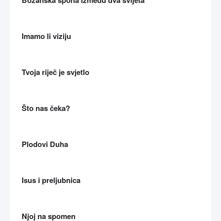
Božanska spona između dva svijeta
Imamo li viziju
Tvoja riječ je svjetlo
Što nas čeka?
Plodovi Duha
Isus i preljubnica
Njoj na spomen