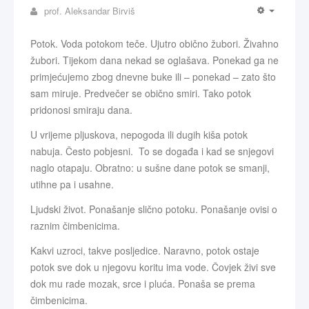
prof. Aleksandar Birviš
Potok. Voda potokom teče. Ujutro obično žubori. Živahno
žubori. Tijekom dana nekad se oglašava. Ponekad ga ne
primjećujemo zbog dnevne buke ili – ponekad – zato što
sam miruje. Predvečer se obično smiri. Tako potok
pridonosi smiraju dana.
U vrijeme pljuskova, nepogoda ili dugih kiša potok
nabuja. Često pobjesni. To se događa i kad se snjegovi
naglo otapaju. Obratno: u sušne dane potok se smanji,
utihne pa i usahne.
Ljudski život. Ponašanje slično potoku. Ponašanje ovisi o
raznim čimbenicima.
Kakvi uzroci, takve posljedice. Naravno, potok ostaje
potok sve dok u njegovu koritu ima vode. Čovjek živi sve
dok mu rade mozak, srce i pluća. Ponaša se prema
čimbenicima.