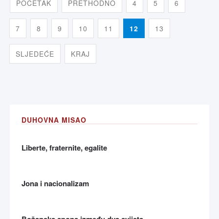
POČETAK
PRETHODNO
4
5
6
7
8
9
10
11
12
13
SLJEDEĆE
KRAJ
DUHOVNA MISAO
Liberte, fraternite, egalite
Jona i nacionalizam