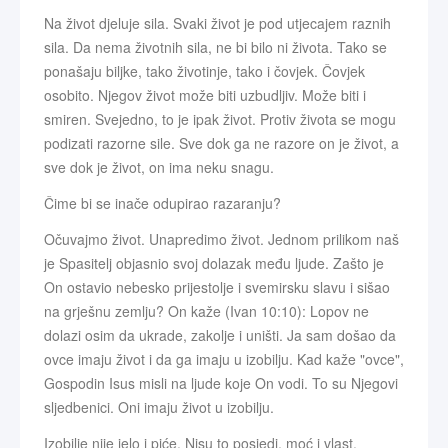
Na život djeluje sila. Svaki život je pod utjecajem raznih
sila. Da nema životnih sila, ne bi bilo ni života. Tako se
ponašaju biljke, tako životinje, tako i čovjek. Čovjek
osobito. Njegov život može biti uzbudljiv. Može biti i
smiren. Svejedno, to je ipak život. Protiv života se mogu
podizati razorne sile. Sve dok ga ne razore on je život, a
sve dok je život, on ima neku snagu.
Čime bi se inače odupirao razaranju?
Očuvajmo život. Unapredimo život. Jednom prilikom naš
je Spasitelj objasnio svoj dolazak među ljude. Zašto je
On ostavio nebesko prijestolje i svemirsku slavu i sišao
na grješnu zemlju? On kaže (Ivan 10:10): Lopov ne
dolazi osim da ukrade, zakolje i uništi. Ja sam došao da
ovce imaju život i da ga imaju u izobilju. Kad kaže "ovce",
Gospodin Isus misli na ljude koje On vodi. To su Njegovi
sljedbenici. Oni imaju život u izobilju.
Izobilje nije jelo i piće. Nisu to posjedi, moć i vlast.