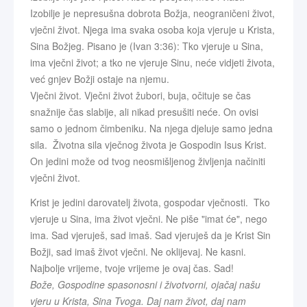
Izobilje je nepresušna dobrota Božja, neograničeni život,
vječni život. Njega ima svaka osoba koja vjeruje u Krista,
Sina Božjeg. Pisano je (Ivan 3:36): Tko vjeruje u Sina,
ima vječni život; a tko ne vjeruje Sinu, neće vidjeti života,
već gnjev Božji ostaje na njemu.
Vječni život. Vječni život žubori, buja, očituje se čas
snažnije čas slabije, ali nikad presušiti neće. On ovisi
samo o jednom čimbeniku. Na njega djeluje samo jedna
sila. Životna sila vječnog života je Gospodin Isus Krist.
On jedini može od tvog neosmišljenog življenja načiniti
vječni život.
Krist je jedini darovatelj života, gospodar vječnosti. Tko
vjeruje u Sina, ima život vječni. Ne piše "imat će", nego
ima. Sad vjeruješ, sad imaš. Sad vjeruješ da je Krist Sin
Božji, sad imaš život vječni. Ne oklijevaj. Ne kasni.
Najbolje vrijeme, tvoje vrijeme je ovaj čas. Sad!
Bože, Gospodine spasonosni i životvorni, ojačaj našu
vjeru u Krista, Sina Tvoga. Daj nam život, daj nam