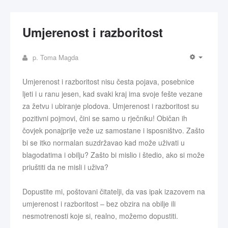
Umjerenost i razboritost
p. Toma Magda
Umjerenost i razboritost nisu česta pojava, posebnice
ljeti i u ranu jesen, kad svaki kraj ima svoje fešte vezane
za žetvu i ubiranje plodova. Umjerenost i razboritost su
pozitivni pojmovi, čini se samo u rječniku! Običan ih
čovjek ponajprije veže uz samostane i isposništvo. Zašto
bi se itko normalan suzdržavao kad može uživati u
blagodatima i obilju? Zašto bi mislio i štedio, ako si može
priuštiti da ne misli i uživa?
Dopustite mi, poštovani čitatelji, da vas ipak izazovem na
umjerenost i razboritost – bez obzira na obilje ili
nesmotrenosti koje si, realno, možemo dopustiti.