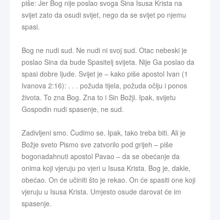
piše: Jer Bog nije poslao svoga Sina Isusa Krista na
svijet zato da osudi svijet, nego da se svijet po njemu
spasi.
Bog ne nudi sud. Ne nudi ni svoj sud. Otac nebeski je
poslao Sina da bude Spasitelj svijeta. Nije Ga poslao da
spasi dobre ljude. Svijet je – kako piše apostol Ivan (1
Ivanova 2:16): . . . požuda tijela, požuda očiju i ponos
života. To zna Bog. Zna to i Sin Božji. Ipak, svijetu
Gospodin nudi spasenje, ne sud.
Zadivljeni smo. Čudimo se. Ipak, tako treba biti. Ali je
Božje sveto Pismo sve zatvorilo pod grijeh – piše
bogonadahnuti apostol Pavao – da se obećanje da
onima koji vjeruju po vjeri u Isusa Krista. Bog je, dakle,
obećao. On će učiniti što je rekao. On će spasiti one koji
vjeruju u Isusa Krista. Umjesto osude darovat će im
spasenje.