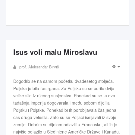
Isus voli malu Miroslavu
prof. Aleksandar Birviš
Dogodilo se na samom početku dvadesetog stoljeća.
Poljska je bila rastrgana. Za Poljsku su se borile dvije
velike sile iz njenog susjedstva. Ponekad su se ta dva
tadašnja imperija dogovarala i među sobom dijelila
Poljsku i Poljake. Ponekad bi ih porobljavala čas jedna
čas druga velesila. Zato su se Poljaci iseljavali iz svoje
zemlje. Dobrim su dijelom odlazili u Francusku, ali ih je
najviše odlazilo u Sjedinjene Američke Države i Kanadu.