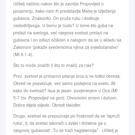
Učitelj načinio nakon što je završio Propovijed o
povjerenju, kako nam ih predstavlja Matej je izlječenja
gubavca. Znakovito. On pruža ruku i dodiruje
nedodirljivoga. U čemu je čudo? U tome što guba ne
prelazi na svetoga, već njegova svetost prelazi na
gubavca i on odlazi očišćen s nalogom da se u skladu sa
Zakonom 'pokaže svećenicima njima za svjedočanstvo'
(Mt 8.1-4).
Što to može značiti (i što to znači) za nas?
Prvo, svetost je primarno pitanje srca a ne toliko obreda.
Obred ne posvećuje, već samo podsjeća na sveto. Ali
kako do svetosti? Isus je jasan: povjerenjem u Oca (Mt
5-7 tzv. Propovijed na gori). Otvorenim srcem i duhom.
Dobra dijela slijede. Obredi također.
Drugo, svetost se prepoznaje po hrabrosti da se 'ispruži
ruka', tj. da svetac iskorači u svijet i dotakne ga u
1
njegovoj 'gubavosti'. Tu se traži hagistencija
. Učitelj je