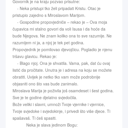
Govornik je na kraju pozvao prisutne:
- Neka pristupi tko želi pripadati Kristu. Otac je
pristupio zajedno s Miroslavom Marijom.
- Gospodine propovjedniče – rekao je – Ova moja
čupavica mi stalno govori da voli Isusa i da hoće da
bude Njegova. Ne znam koliko ona to sve razumije. Ne
razumijem ni ja, a njoj je tek pet godina.
Propovjednik je pomilovao djevojčicu. Pogladio je njenu
tršavu glavicu. Rekao je:
- Blago njoj. Ona je shvatila. Vama, pak, dat ću ovaj
listić da pročitate. Unutra je i adresa na koju se možete
obratiti. Uvijek je netko tko vam može podrobnije
objasniti ono što vas bude zanimalo.
Miroslava Marija je poživila još osamdeset i šest godina.
Sve je te godine djelatno svjedočila.
Bože veliki i slavni, umnoži Tvoje vjernike i vjernice,
Tvoje svjedoke i svjedokinje, i privedi što više djece. Ti
spašavaš. Ti ćeš spasiti.
Neka je slava jedinom Bogu: