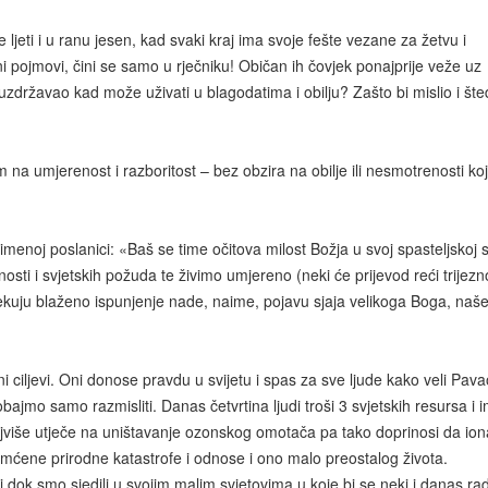
ljeti i u ranu jesen, kad svaki kraj ima svoje fešte vezane za žetvu i
ni pojmovi, čini se samo u rječniku! Običan ih čovjek ponajprije veže uz
zdržavao kad može uživati u blagodatima i obilju? Zašto bi mislio i šte
m na umjerenost i razboritost – bez obzira na obilje ili nesmotrenosti koj
enoj poslanici: «Baš se time očitova milost Božja u svoj spasteljskoj 
ti i svjetskih požuda te živimo umjereno (neki će prijevod reći trijezn
čekuju blaženo ispunjenje nade, naime, pojavu sjaja velikoga Boga, naš
i ciljevi. Oni donose pravdu u svijetu i spas za sve ljude kako veli Pava
obajmo samo razmisliti. Danas četvrtina ljudi troši 3 svjetskih resursa i 
najviše utječe na uništavanje ozonskog omotača pa tako doprinosi da io
mćene prirodne katastrofe i odnose i ono malo preostalog života.
eli dok smo sjedili u svojim malim svjetovima u koje bi se neki i danas ra