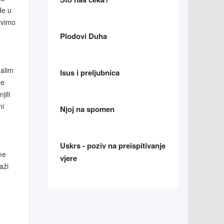
de u
živimo
Plodovi Duha
malim
Isus i preljubnica
ne
jili
ni
Njoj na spomen
Uskrs - poziv na preispitivanje
me
vjere
aži