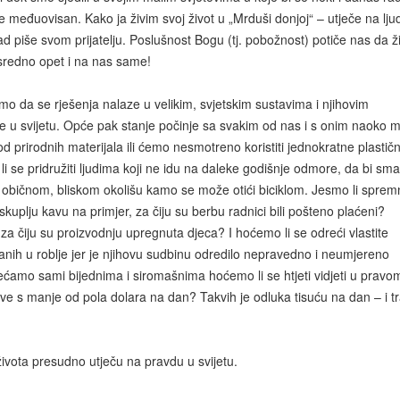
et je međuovisan. Kako ja živim svoj život u „Mrduši donjoj“ – utječe na lju
kad piše svom prijatelju. Poslušnost Bogu (tj. pobožnost) potiče nas da 
osredno opet i na nas same!
o da se rješenja nalaze u velikim, svjetskim sustavima i njihovim
je u svijetu. Opće pak stanje počinje sa svakim od nas i s onim naoko 
 od prirodnih materijala ili ćemo nesmotreno koristiti jednokratne plastič
i se pridružiti ljudima koji ne idu na daleke godišnje odmore, da bi sman
u običnom, bliskom okolišu kamo se može otići biciklom. Jesmo li sprem
skuplju kavu na primjer, za čiju su berbu radnici bili pošteno plaćeni?
u za čiju su proizvodnju upregnuta djeca? I hoćemo li se odreći vlastite
anih u roblje jer je njihovu sudbinu odredilo nepravedno i neumjereno
jećamo sami bijednima i siromašnima hoćemo li se htjeti vidjeti u pravo
 žive s manje od pola dolara na dan? Takvih je odluka tisuću na dan – i tr
života presudno utječu na pravdu u svijetu.