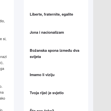
Liberte, fraternite, egalite
dio,
Jona i nacionalizam
e si,
Božanska spona između dva
svijeta
snazi
o),
ega
Imamo li viziju
o.
ima
Tvoja riječ je svjetlo
nako
do
Što nas čeka?