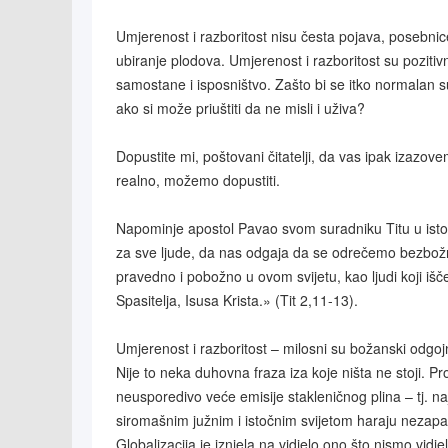
Umjerenost i razboritost nisu česta pojava, posebnice 
ubiranje plodova. Umjerenost i razboritost su pozitiv
samostane i isposništvo. Zašto bi se itko normalan su
ako si može priuštiti da ne misli i uživa?
Dopustite mi, poštovani čitatelji, da vas ipak izazove
realno, možemo dopustiti.
Napominje apostol Pavao svom suradniku Titu u istoim
za sve ljude, da nas odgaja da se odrečemo bezbožnos
pravedno i pobožno u ovom svijetu, kao ljudi koji iš
Spasitelja, Isusa Krista.» (Tit 2,11-13).
Umjerenost i razboritost – milosni su božanski odgojn
Nije to neka duhovna fraza iza koje ništa ne stoji. Pr
neusporedivo veće emisije stakleničnog plina – tj. 
siromašnim južnim i istočnim svijetom haraju nezapa
Globalizacija je iznjela na vidjelo ono što nismo vidj