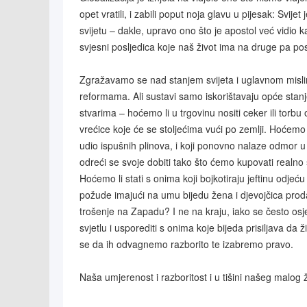
opet vratili, i zabili poput noja glavu u pijesak: Svij
svijetu – dakle, upravo ono što je apostol već vidio 
svjesni posljedica koje naš život ima na druge pa p
Zgražavamo se nad stanjem svijeta i uglavnom mislim
reformama. Ali sustavi samo iskorištavaju opće stan
stvarima – hoćemo li u trgovinu nositi ceker ili torbu
vrećice koje će se stoljećima vući po zemlji. Hoćemo l
udio ispušnih plinova, i koji ponovno nalaze odmor 
odreći se svoje dobiti tako što ćemo kupovati realno 
Hoćemo li stati s onima koji bojkotiraju jeftinu odjeć
požude imajući na umu bijedu žena i djevojčica prod
trošenje na Zapadu? I ne na kraju, iako se često os
svjetlu i usporediti s onima koje bijeda prisiljava da
se da ih odvagnemo razborito te izabremo pravo.
Naša umjerenost i razboritost i u tišini našeg malog 