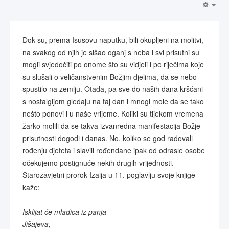
Dok su, prema Isusovu naputku, bili okupljeni na molitvi,
na svakog od njih je sišao oganj s neba i svi prisutni su
mogli svjedočiti po onome što su vidjeli i po riječima koje
su slušali o veličanstvenim Božjim djelima, da se nebo
spustilo na zemlju. Otada, pa sve do naših dana kršćani
s nostalgijom gledaju na taj dan i mnogi mole da se tako
nešto ponovi i u naše vrijeme. Koliki su tijekom vremena
žarko molili da se takva izvanredna manifestacija Božje
prisutnosti dogodi i danas. No, koliko se god radovali
rođenju djeteta i slavili rođendane ipak od odrasle osobe
očekujemo postignuće nekih drugih vrijednosti.
Starozavjetni prorok Izaija u 11. poglavlju svoje knjige
kaže:
Isklijat će mladica iz panja
Jišajeva,