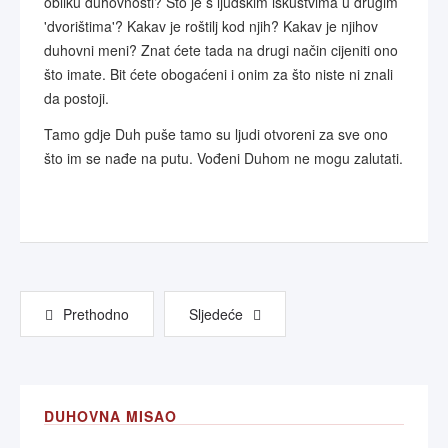
obliku duhovnosti? Što je s ljudskim iskustvima u drugim
'dvorištima'? Kakav je roštilj kod njih? Kakav je njihov
duhovni meni? Znat ćete tada na drugi način cijeniti ono
što imate. Bit ćete obogaćeni i onim za što niste ni znali
da postoji.
Tamo gdje Duh puše tamo su ljudi otvoreni za sve ono
što im se nađe na putu. Vođeni Duhom ne mogu zalutati.
Prethodno
Sljedeće
DUHOVNA MISAO