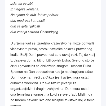
izdanak će izbit'
iz njegova korijena.
Na njemu će duh Jahvin počivat',
duh mudrosti i umnosti,
duh savjeta i jakosti,
duh znanja i straha Gospodnjeg.
U vrijeme kad se Izraelsko kraljevstvo ne može pohvaliti
vladavinom prava, prorok naviješta dolazak pravednog
kralja. Božji Duh i pravednost su u uskoj vezi. Taj će kralj
iz Jišajeva doma, bitno, biti čovjek Duha. Sve ono što će
činiti i govoriti bit će obilježeno snagom i uvidom Duha.
Spomen na Dan pedesetnice kad je na okupljene sišao
Duh, hoće nam reći da Crkva jest i uvijek mora ostati
duhovna tvorevina. Uz svo razumijevanje za
organizacijskim i drugim zahtjevima, Duh mora ostati
ona temeljna stvarnost na kojoj se sve gradi. Mislim da
ne moram navoditi sve one biblijske tekstove koji o tome
govore.