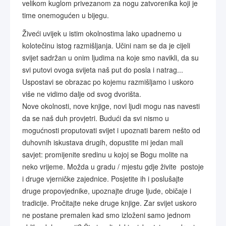
velikom kuglom privezanom za nogu zatvorenika koji je
time onemogućen u bijegu.
Živeći uvijek u istim okolnostima lako upadnemo u
kolotečinu istog razmišljanja. Učini nam se da je cijeli
svijet sadržan u onim ljudima na koje smo navikli, da su
svi putovi ovoga svijeta naš put do posla i natrag...
Uspostavi se obrazac po kojemu razmišljamo i uskoro
više ne vidimo dalje od svog dvorišta.
Nove okolnosti, nove knjige, novi ljudi mogu nas navesti
da se naš duh provjetri. Budući da svi nismo u
mogućnosti proputovati svijet i upoznati barem nešto od
duhovnih iskustava drugih, dopustite mi jedan mali
savjet: promijenite sredinu u kojoj se Bogu molite na
neko vrijeme. Možda u gradu / mjestu gdje živite postoje
i druge vjerničke zajednice. Posjetite ih i poslušajte
druge propovjednike, upoznajte druge ljude, običaje i
tradicije. Pročitajte neke druge knjige. Zar svijet uskoro
ne postane premalen kad smo izloženi samo jednom