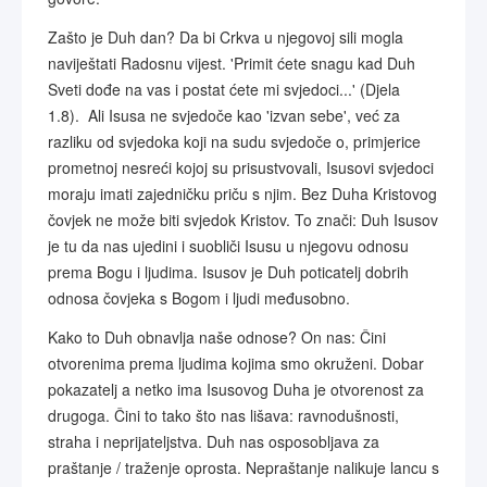
Zašto je Duh dan? Da bi Crkva u njegovoj sili mogla
naviještati Radosnu vijest. 'Primit ćete snagu kad Duh
Sveti dođe na vas i postat ćete mi svjedoci...' (Djela
1.8). Ali Isusa ne svjedoče kao 'izvan sebe', već za
razliku od svjedoka koji na sudu svjedoče o, primjerice
prometnoj nesreći kojoj su prisustvovali, Isusovi svjedoci
moraju imati zajedničku priču s njim. Bez Duha Kristovog
čovjek ne može biti svjedok Kristov. To znači: Duh Isusov
je tu da nas ujedini i suobliči Isusu u njegovu odnosu
prema Bogu i ljudima. Isusov je Duh poticatelj dobrih
odnosa čovjeka s Bogom i ljudi međusobno.
Kako to Duh obnavlja naše odnose? On nas: Čini
otvorenima prema ljudima kojima smo okruženi. Dobar
pokazatelj a netko ima Isusovog Duha je otvorenost za
drugoga. Čini to tako što nas lišava: ravnodušnosti,
straha i neprijateljstva. Duh nas osposobljava za
praštanje / traženje oprosta. Nepraštanje nalikuje lancu s