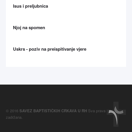
Isus i preljubnica
Njoj na spomen
Uskrs - poziv na preispitivanje vjere
© 2016
SAVEZ BAPTISTIČKIH CRKAVA U RH
Sva prava
zadržana.