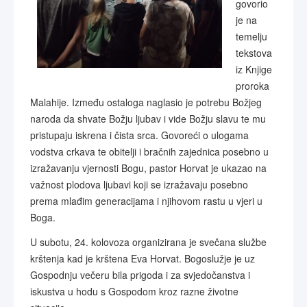
govorio
je na
temelju
tekstova
iz Knjige
proroka
Malahije. Između ostaloga naglasio je potrebu Božjeg
naroda da shvate Božju ljubav i vide Božju slavu te mu
pristupaju iskrena i čista srca. Govoreći o ulogama
vodstva crkava te obitelji i bračnih zajednica posebno u
izražavanju vjernosti Bogu, pastor Horvat je ukazao na
važnost plodova ljubavi koji se izražavaju posebno
prema mlađim generacijama i njihovom rastu u vjeri u
Boga.
U subotu, 24. kolovoza organizirana je svečana službe
krštenja kad je krštena Eva Horvat. Bogoslužje je uz
Gospodnju večeru bila prigoda i za svjedočanstva i
iskustva u hodu s Gospodom kroz razne životne