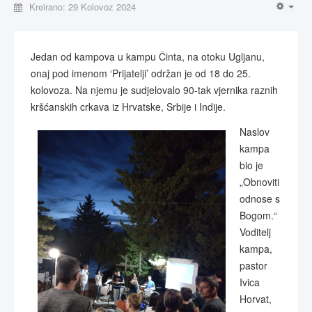
Kreirano: 29 Kolovoz 2024
Jedan od kampova u kampu Činta, na otoku Ugljanu,
onaj pod imenom ‘Prijatelji’ održan je od 18 do 25.
kolovoza. Na njemu je sudjelovalo 90-tak vjernika raznih
kršćanskih crkava iz Hrvatske, Srbije i Indije.
Na
slov
kampa
bio je
„Obnoviti
odnose s
Bogom.“
Voditelj
kampa,
pastor
Ivica
Horvat,