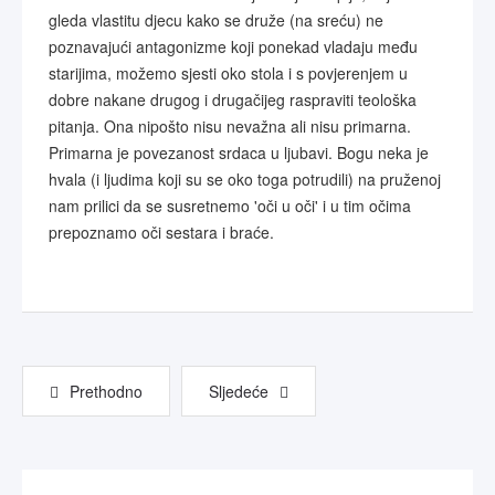
gleda vlastitu djecu kako se druže (na sreću) ne
poznavajući antagonizme koji ponekad vladaju među
starijima, možemo sjesti oko stola i s povjerenjem u
dobre nakane drugog i drugačijeg raspraviti teološka
pitanja. Ona nipošto nisu nevažna ali nisu primarna.
Primarna je povezanost srdaca u ljubavi. Bogu neka je
hvala (i ljudima koji su se oko toga potrudili) na pruženoj
nam prilici da se susretnemo 'oči u oči' i u tim očima
prepoznamo oči sestara i braće.
Prethodno
Sljedeće