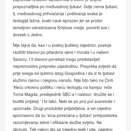
prepoznatljiva po međusobnoj ljubavi. Gdje nema ljubavi,
tj. međusobnog prihvaćanja i poštivanja svaka je
teologija lažna, svaki nauk isprazan jer se protivi
temeljnim odrednicama Kristove misije: pomiriti sve i
dovesti u Jedno.
Nije tajna da, kao i u svakoj ljudskoj zajednici, postoje
različiti stavovi po pitanjima vjere i morala i u našem
Savezu. I ti stavovi ponekad mogu predstavljati
nepremostive prepreke zajedništvu. Prepreka svijesti da
prije svega svi ljubimo istog Gospodina i da iz te ljubavi
služimo njemu i njegovu narodu. Nije bilo tako na Činti.
'Neću crkvenu politiku i neću teologiju na kampu' reče
Toma Magda, predsjednik SBC-a i nastavi: 'družite se i
budite prijateji.' I bi tako. Neki se po prvi put susretoše i
upoznaše. Drugi produbiše prijateljstva, a svi zajedno
spoznasmo da su 'srca povezana u ljubavi' pretpostavka
razumijevanju istine i efikasne službe svijetu. Ne
obrnuto. Tek nakon što se zajedno jede i pije, zajedno