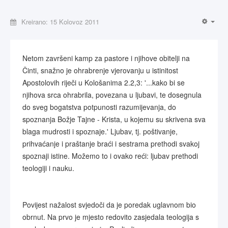
Kreirano: 15 Kolovoz 2011
Netom završeni kamp za pastore i njihove obitelji na
Činti, snažno je ohrabrenje vjerovanju u istinitost
Apostolovih riječi u Kološanima 2.2,3: '...kako bi se
njihova srca ohrabrila, povezana u ljubavi, te dosegnula
do sveg bogatstva potpunosti razumijevanja, do
spoznanja Božje Tajne - Krista, u kojemu su skrivena sva
blaga mudrosti i spoznaje.' Ljubav, tj. poštivanje,
prihvaćanje i praštanje braći i sestrama prethodi svakoj
spoznaji istine. Možemo to i ovako reći: ljubav prethodi
teologiji i nauku.
Povijest nažalost svjedoči da je poredak uglavnom bio
obrnut. Na prvo je mjesto redovito zasjedala teologija s