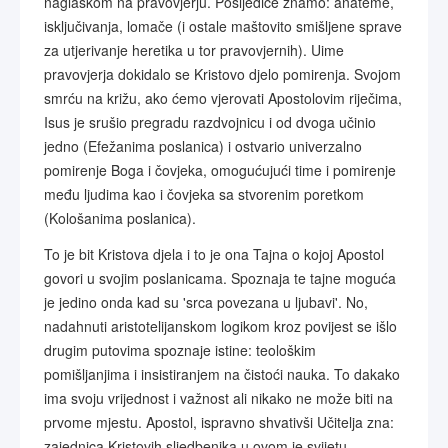
naglaskom na pravovjerju. Posljedice znamo: anateme,
isključivanja, lomače (i ostale maštovito smišljene sprave
za utjerivanje heretika u tor pravovjernih). Uime
pravovjerja dokidalo se Kristovo djelo pomirenja. Svojom
smrću na križu, ako ćemo vjerovati Apostolovim riječima,
Isus je srušio pregradu razdvojnicu i od dvoga učinio
jedno (Efežanima poslanica) i ostvario univerzalno
pomirenje Boga i čovjeka, omogućujući time i pomirenje
među ljudima kao i čovjeka sa stvorenim poretkom
(Kološanima poslanica).
To je bit Kristova djela i to je ona Tajna o kojoj Apostol
govori u svojim poslanicama. Spoznaja te tajne moguća
je jedino onda kad su 'srca povezana u ljubavi'. No,
nadahnuti aristotelijanskom logikom kroz povijest se išlo
drugim putovima spoznaje istine: teološkim
pomišljanjima i insistiranjem na čistoći nauka. To dakako
ima svoju vrijednost i važnost ali nikako ne može biti na
prvome mjestu. Apostol, ispravno shvativši Učitelja zna:
zajednica Kristovih sljedbenika u ovom je svijetu