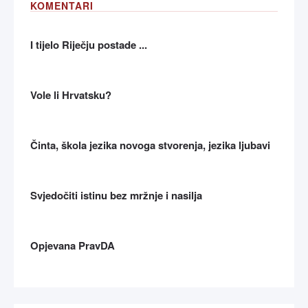
KOMENTARI
I tijelo Riječju postade ...
Vole li Hrvatsku?
Činta, škola jezika novoga stvorenja, jezika ljubavi
Svjedočiti istinu bez mržnje i nasilja
Opjevana PravDA