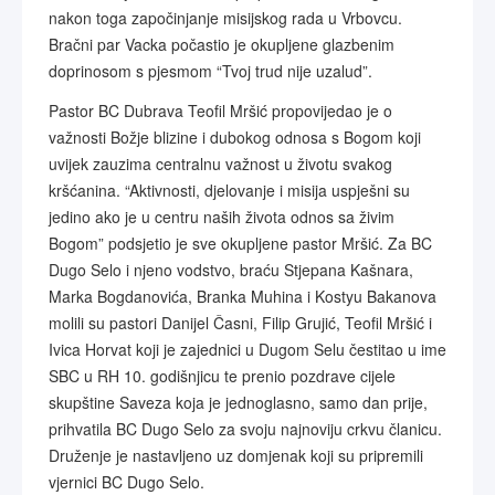
nakon toga započinjanje misijskog rada u Vrbovcu.
Bračni par Vacka počastio je okupljene glazbenim
doprinosom s pjesmom “Tvoj trud nije uzalud”.
Pastor BC Dubrava Teofil Mršić propovijedao je o
važnosti Božje blizine i dubokog odnosa s Bogom koji
uvijek zauzima centralnu važnost u životu svakog
kršćanina. “Aktivnosti, djelovanje i misija uspješni su
jedino ako je u centru naših života odnos sa živim
Bogom” podsjetio je sve okupljene pastor Mršić. Za BC
Dugo Selo i njeno vodstvo, braću Stjepana Kašnara,
Marka Bogdanovića, Branka Muhina i Kostyu Bakanova
molili su pastori Danijel Časni, Filip Grujić, Teofil Mršić i
Ivica Horvat koji je zajednici u Dugom Selu čestitao u ime
SBC u RH 10. godišnjicu te prenio pozdrave cijele
skupštine Saveza koja je jednoglasno, samo dan prije,
prihvatila BC Dugo Selo za svoju najnoviju crkvu članicu.
Druženje je nastavljeno uz domjenak koji su pripremili
vjernici BC Dugo Selo.