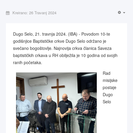
Kreirano: 26 Travanj 2024
Dugo Selo, 21. travnja 2024. (IBA) - Povodom 10-te
godišnjice Baptističke crkve Dugo Selo održano je
svečano bogoštovlje. Najnovija crkva članica Saveza
baptističkih crkava u RH obilježila je 10 godina od svojih
ranih početaka.
Rad
misijske
postaje
Dugo
Selo