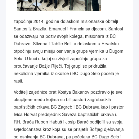
započinje 2014. godine dolaskom misionarske obitelji
Santos iz Brazila, Emanuel i Francin sa djecom. Santosi
se odazivaju na poziv svojih kolega, misionara iz BC
Dubrave, Stivena i Tabite Bell, a dolaskom u Hrvatsku
otpočinju svoju misiju osnivanja grupe vjernika u Dugom
Selu. U kući u kojoj su živjeli započinju grupu za
proučavanje Božje Riječi. Toj grupi se pridružila
nekolicina vjernika iz okolice i BC Dugo Selo počela je
rasti.
Voditelj zajednice brat Kostya Bakanov pozdravio je sve
okupljene među kojima su bili pastori zagrebačkih
baptističkih crkava BC Zagreb i BC Dubrava kao i pastor
Ivica Horvat predsjednik Saveza baptističkih crkava u
RH. Braća Ruben Habuš i Josip Barać podijelili su svoja
svjedočanstva kroz koja su se prisjetili Božjeg djelovanja
od osnivanja BC Dubrava, pa početaka BC Dugo Selo i