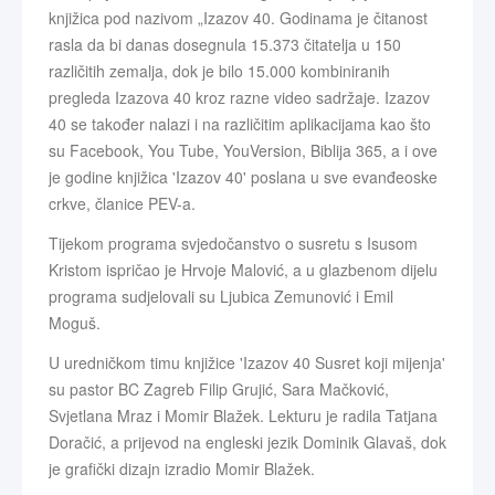
knjižica pod nazivom „Izazov 40. Godinama je čitanost
rasla da bi danas dosegnula 15.373 čitatelja u 150
različitih zemalja, dok je bilo 15.000 kombiniranih
pregleda Izazova 40 kroz razne video sadržaje. Izazov
40 se također nalazi i na različitim aplikacijama kao što
su Facebook, You Tube, YouVersion, Biblija 365, a i ove
je godine knjižica 'Izazov 40' poslana u sve evanđeoske
crkve, članice PEV-a.
Tijekom programa svjedočanstvo o susretu s Isusom
Kristom ispričao je Hrvoje Malović, a u glazbenom dijelu
programa sudjelovali su Ljubica Zemunović i Emil
Moguš.
U uredničkom timu knjižice 'Izazov 40 Susret koji mijenja'
su pastor BC Zagreb Filip Grujić, Sara Mačković,
Svjetlana Mraz i Momir Blažek. Lekturu je radila Tatjana
Doračić, a prijevod na engleski jezik Dominik Glavaš, dok
je grafički dizajn izradio Momir Blažek.