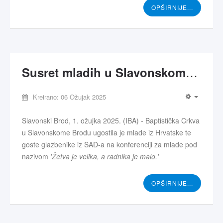
OPŠIRNIJE...
Susret mladih u Slavonskome Brodu - traže se radnici za veliku žetvu
Kreirano: 06 Ožujak 2025
Slavonski Brod, 1. ožujka 2025. (IBA) - Baptistička Crkva
u Slavonskome Brodu ugostila je mlade iz Hrvatske te
goste glazbenike iz SAD-a na konferenciji za mlade pod
nazivom
'Žetva je velika, a radnika je malo.'
OPŠIRNIJE...