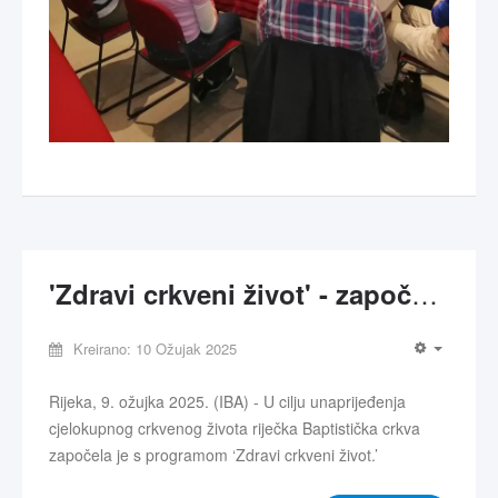
'Zdravi crkveni život' - započeo niz seminara u Rijeci
Kreirano: 10 Ožujak 2025
Rijeka, 9. ožujka 2025. (IBA) - U cilju unaprijeđenja
cjelokupnog crkvenog života riječka Baptistička crkva
započela je s programom ‘Zdravi crkveni život.’