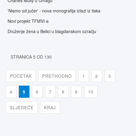
Charles Mully u Umagu
'Nismo od jučer' - nova monografija izlazi iz tiska
Novi projekt TFMVI-a
Druženje žena u Belici u blagdanskom ozračju
STRANICA 5 OD 130
POČETAK
PRETHODNO
1
2
3
4
5
6
7
8
9
10
SLJEDEĆE
KRAJ