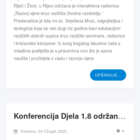
Riječ i Život, u Rijeci održana je interaktivna radionica
„Razvoj vjere kroz različita životna razdoblja.“
Predavačica je bila mr.sc. Svjetlana Mraz, odgojiteljica i
teologinja koja se već dugi niz godina bavi edukacijom
različitih dobnih supina kroz različite seminare, radionice
i kršćanske kampove. Iz svog bogatog iskustva rada s
mladima podijelila je s prisutnima ono što je sama
naučila i proživjela o rastu i razvoju vjere.
OPŠIRNIJE...
Konferencija Djela 1.8 održana u Poljskoj
Kreirano: 24 Ožujak 2025