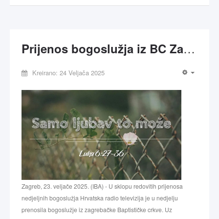
Prijenos bogoslužja iz BC Zagreb-Radićeva na HTV1
Kreirano: 24 Veljača 2025
Zagreb, 23. veljače 2025. (IBA) - U sklopu redovitih prijenosa
nedjeljnih bogoslužja Hrvatska radio televizija je u nedjelju
prenosila bogoslužje iz zagrebačke Baptističke crkve. Uz