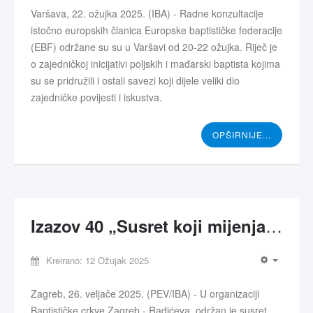
Varšava, 22. ožujka 2025. (IBA) - Radne konzultacije
istočno europskih članica Europske baptističke federacije
(EBF) održane su su u Varšavi od 20-22 ožujka. Riječ je
o zajedničkoj inicijativi poljskih i mađarski baptista kojima
su se pridružili i ostali savezi koji dijele veliki dio
zajedničke povijesti i iskustva.
OPŠIRNIJE...
Izazov 40 „Susret koji mijenja” – susret suradnika
Kreirano: 12 Ožujak 2025
Zagreb, 26. veljače 2025. (PEV/IBA) - U organizaciji
Baptističke crkve Zagreb - Radićeva, održan je susret