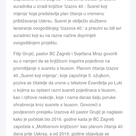
suradnika u izradi knjižice 'Izazov 40 - Susret koji
mijenja' koja predstavlja plan čitanja u vremenu
približavanja Uskrsu. Susret je obilježio službeno
lansiranje ovogodišnjeg 'Izazova 40,' a prisutni su bili svi
suradnici koji su na razne načine doprinijeli
ovogodišnjem projektu.
Filip Grujić, pastor BC Zagreb i Svjetlana Mraz govorili
su o namjeri da se knjižicom inspirira pojedince na
promišljanje o susretu s Isusom. Planom čitanja Izazov
40 „Susret koji mijenja“, koje započinje 5. ožujkom,
poziva se čitatelje da urone u tekstove Evanđelja po Luki
u kojima su opisani razni susreti pojedinaca s Isusom,
kao i njihove reakcije, koje i nama danas šalju poruke
ohrabrenja kroz susrete s Isusom. Govoreći o
povijesnom presjeku Izazova 40 pastor Grujić je naglasio
kako je početak bio 2016. godine kada je BC Zagreb
započela s „Molitvenom knjižicom“ kao planom čitanja 40
dana prije Uskrsa, a od 2019. godine objavljuje se