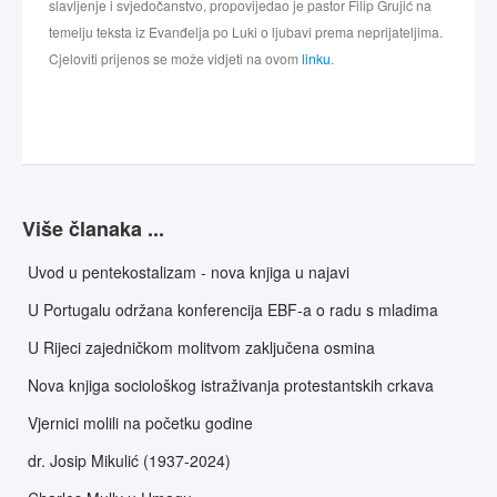
slavljenje i svjedočanstvo, propovijedao je pastor Filip Grujić na
temelju teksta iz Evanđelja po Luki o ljubavi prema neprijateljima.
Cjeloviti prijenos se može vidjeti na ovom
linku
.
Više članaka ...
Uvod u pentekostalizam - nova knjiga u najavi
U Portugalu održana konferencija EBF-a o radu s mladima
U Rijeci zajedničkom molitvom zaključena osmina
Nova knjiga sociološkog istraživanja protestantskih crkava
Vjernici molili na početku godine
dr. Josip Mikulić (1937-2024)