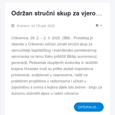
Održan stručni skup za vjeroučitelje
Kreirano: 04 Ožujak 2025
Crikvenica, 28. 2. – 2. 3. 2025. (IBA) - Proteklog je
vikenda u Crikvenici održan zimski stručni skup za
vjeroučitelje baptističkog i evanđeosko pentekostnog
vjeronauka na temu Kako približiti Bibliju suvremenoj
generaciji. Pedesetak okupljenih sudionika iz različitih
krajeva Hrvatske imali su prilike slušati inspirativna
predavanja, sudjelovati u raspravama, raditi na
praktičnim projektima u radionicama i uživati u
zajedništvu s onima s kojima dijele isto breme - brigu za
duhovnu dobrobit djece u našim crkvama.
OPŠIRNIJE...