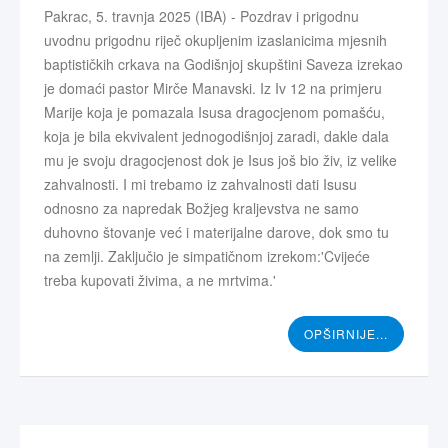
Pakrac, 5. travnja 2025 (IBA) - Pozdrav i prigodnu
uvodnu prigodnu riječ okupljenim izaslanicima mjesnih
baptističkih crkava na Godišnjoj skupštini Saveza izrekao
je domaći pastor Mirče Manavski. Iz Iv 12 na primjeru
Marije koja je pomazala Isusa dragocjenom pomašću,
koja je bila ekvivalent jednogodišnjoj zaradi, dakle dala
mu je svoju dragocjenost dok je Isus još bio živ, iz velike
zahvalnosti. I mi trebamo iz zahvalnosti dati Isusu
odnosno za napredak Božjeg kraljevstva ne samo
duhovno štovanje već i materijalne darove, dok smo tu
na zemlji. Zaključio je simpatičnom izrekom:'Cvijeće
treba kupovati živima, a ne mrtvima.'
OPŠIRNIJE...