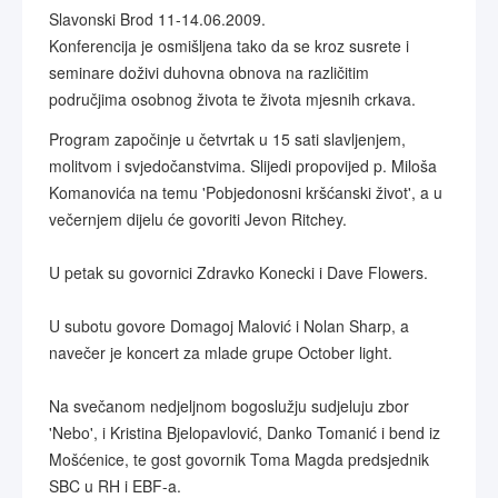
Slavonski Brod 11-14.06.2009.
Konferencija je osmišljena tako da se kroz susrete i
seminare doživi duhovna obnova na različitim
područjima osobnog života te života mjesnih crkava.
Program započinje u četvrtak u 15 sati slavljenjem,
molitvom i svjedočanstvima. Slijedi propovijed p. Miloša
Komanovića na temu 'Pobjedonosni kršćanski život', a u
večernjem dijelu će govoriti Jevon Ritchey.
U petak su govornici Zdravko Konecki i Dave Flowers.
U subotu govore Domagoj Malović i Nolan Sharp, a
navečer je koncert za mlade grupe October light.
Na svečanom nedjeljnom bogoslužju sudjeluju zbor
'Nebo', i Kristina Bjelopavlović, Danko Tomanić i bend iz
Mošćenice, te gost govornik Toma Magda predsjednik
SBC u RH i EBF-a.