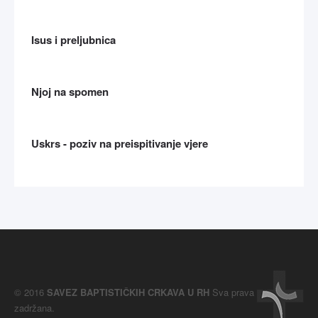
Isus i preljubnica
Njoj na spomen
Uskrs - poziv na preispitivanje vjere
© 2016
SAVEZ BAPTISTIČKIH CRKAVA U RH
Sva prava
zadržana.