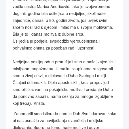
vodila sestra Marica Andričević. Iako je svojevremeno
dugi niz godina bila učiteljica u nedjeljnoj školi naše
zajednice, danas, u 80. godini života, još uvijek svim
srcem nosi rad s djecom i mladima u svojim molitvama.
Bila je to i danas molitva iz dubine srca.
Uslijedila je podjela svjedodžbi vjeroučenicima i
pohvalnice onima za poseban rad i uzornost!
Nedjeljno poslijepodne promišljali smo o našoj zajednici i
misijskom angažmanu. U malim skupinama razgovarali
smo o živoj crkvi, o djelovanju Duha Svetoga i misiji.
Čitajući odlomak iz Djela apostolskih, kroz propovijed
smo bili izazvani na pokajničku molitvu i predanje Duhu
da ponovno zapali u nama čežnju za mnoge izgubljene
koji trebaju Krista.
'Zanemarili smo istinu da nam je Duh Sveti darovan kako
bi nas osnažio za naviještanje evanđelja i misijsko
djelovanje. Suprotno tomu, naše molitve i govor