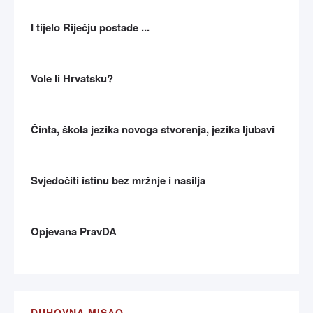
I tijelo Riječju postade ...
Vole li Hrvatsku?
Činta, škola jezika novoga stvorenja, jezika ljubavi
Svjedočiti istinu bez mržnje i nasilja
Opjevana PravDA
DUHOVNA MISAO