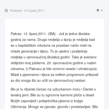
Kreirano: 13 Lipanj 2011
Pakrac, 12. lipanj 2011. (IBA) - Još je jedna školska
godina za nama. Druga nedjelja u lipnju je nedjelja kad
se u baptističkim crkvama na poseban način misli na
mlade generacije i djecu. To je ujedno i posljednja
nedjelja u vjeronaučnoj školskoj godini. Tako je svečano
obilježen kraj jubilarne, 20. vjeronaučne godine u našim
crkvama. U Pakracu je bilo iznimno veselo i ohrabrujuće.
Mladi s pjesmama i djeca sa velikim programom prikazali
su dio onoga što su učili na vjeronaučnoj nastavi.
Bio je tu ribarski čamac na uzburkanom moru i Daniel u
lavskoj jami. Bile su tu ogromne kamene ploče s deset
Božjih zapovijedi i pobjednička pjesma iz knjige
Otkrivenja. Mnogo se pjevalo, glumilo i predstavljalo. Bilo