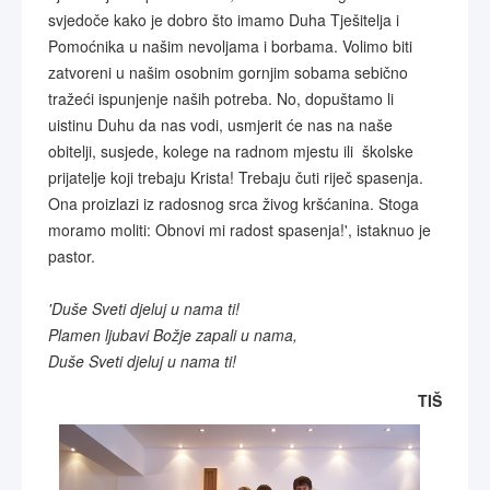
svjedoče kako je dobro što imamo Duha Tješitelja i
Pomoćnika u našim nevoljama i borbama. Volimo biti
zatvoreni u našim osobnim gornjim sobama sebično
tražeći ispunjenje naših potreba. No, dopuštamo li
uistinu Duhu da nas vodi, usmjerit će nas na naše
obitelji, susjede, kolege na radnom mjestu ili školske
prijatelje koji trebaju Krista! Trebaju čuti riječ spasenja.
Ona proizlazi iz radosnog srca živog kršćanina. Stoga
moramo moliti: Obnovi mi radost spasenja!', istaknuo je
pastor.
'Duše Sveti djeluj u nama ti!
Plamen ljubavi Božje zapali u nama,
Duše Sveti djeluj u nama ti!
TIŠ