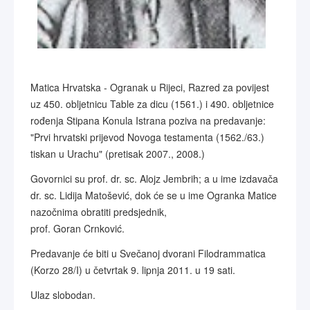
Matica Hrvatska - Ogranak u Rijeci, Razred za povijest
uz 450. obljetnicu Table za dicu (1561.) i 490. obljetnice
rođenja Stipana Konula Istrana poziva na predavanje:
"Prvi hrvatski prijevod Novoga testamenta (1562./63.)
tiskan u Urachu" (pretisak 2007., 2008.)
Govornici su prof. dr. sc. Alojz Jembrih; a u ime izdavača
dr. sc. Lidija Matošević, dok će se u ime Ogranka Matice
nazočnima obratiti predsjednik,
prof. Goran Crnković.
Predavanje će biti u Svečanoj dvorani Filodrammatica
(Korzo 28/I) u četvrtak 9. lipnja 2011. u 19 sati.
Ulaz slobodan.