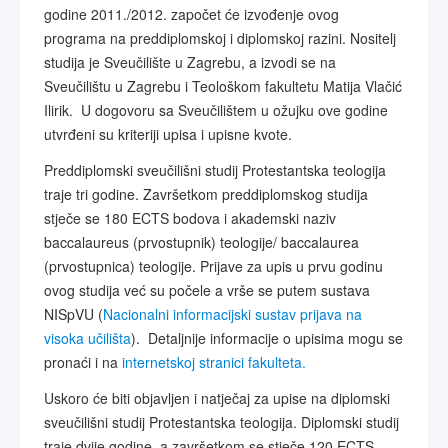
godine 2011./2012. započet će izvođenje ovog
programa na preddiplomskoj i diplomskoj razini. Nositelj
studija je Sveučilište u Zagrebu, a izvodi se na
Sveučilištu u Zagrebu i Teološkom fakultetu Matija Vlačić
Ilirik. U dogovoru sa Sveučilištem u ožujku ove godine
utvrđeni su kriteriji upisa i upisne kvote.
Preddiplomski sveučilišni studij Protestantska teologija
traje tri godine. Završetkom preddiplomskog studija
stječe se 180 ECTS bodova i akademski naziv
baccalaureus (prvostupnik) teologije/ baccalaurea
(prvostupnica) teologije. Prijave za upis u prvu godinu
ovog studija već su počele a vrše se putem sustava
NISpVU (
Nacionalni informacijski sustav prijava na
visoka učilišta
). Detaljnije informacije o upisima mogu se
pronaći i na
internetskoj stranici fakulteta.
Uskoro će biti objavljen i natječaj za upise na diplomski
sveučilišni studij Protestantska teologija. Diplomski studij
traje dvije godine, a završetkom se stječe 120 ECTS