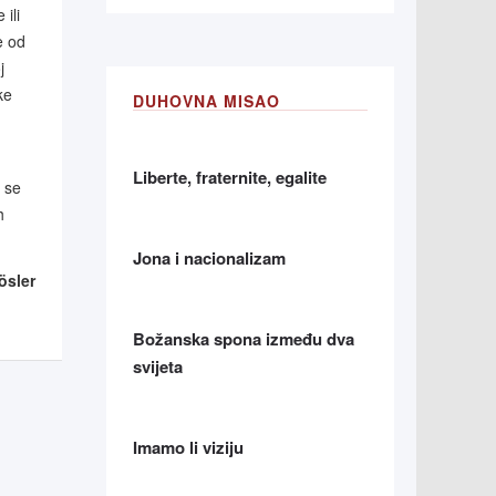
ili
e od
j
ke
DUHOVNA MISAO
Liberte, fraternite, egalite
 se
h
Jona i nacionalizam
ösler
Božanska spona između dva
svijeta
Imamo li viziju