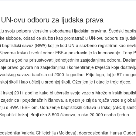
u UN-ovu odboru za ljudska prava
raju svoju potporu vjerskim slobodama i ljudskim pravima. Švedski baptis
ke slobode, odsad će služiti i kao promatrač u UN-ovu odboru za ljuds
 baptistički savez (BWA) koji je kod UN-a službeno registriran kao nevl
everna Irska) Izvršni odbor EBF-a pozdravio je to imenovanje. Tony P
 puta na godinu prisustvovati jednotjednim zasjedanjima odbora. Daela
aje pravo govora na zasjedanjima i komentiranje izvješća koje dostavlj
Švedskog saveza baptista od 2000-te godine. Prije toga, taj je 57-mo god
koj školi i kao učitelj u srednjoj školi. Oženjen je i otac je troje djece.
j Irskoj 2011 godine kako bi učvrstio svoje veze s Mrežom irskih baptis
zajednica i pojedinačnih članova, a njezin je cilj da 'ojača veze s glob
nju s BWA i EBF-om. Udruženje baptističkih crkava u Irskoj (ABCI) sasto
 Republici Irskoj. Broji oko 8 500 članova, a oko 20 000 osoba tjedno
redsjednika Valeria Ghiletchija (Moldova), dopredsjednika Hansa Guder