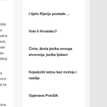
I tijelo Riječju postade ...
tički
ka
Vole li Hrvatsku?
adina
eck,
nder
Činta, škola jezika novoga
aju
stvorenja, jezika ljubavi
išnji
Svjedočiti istinu bez mržnje i
ta
nasilja
alnom
ji se
Opjevana PravDA
iana