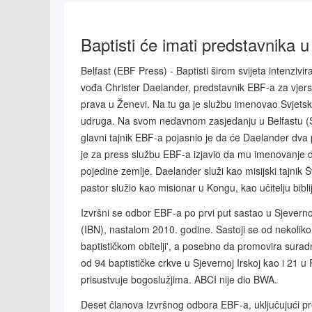
Baptisti će imati predstavnika 
Belfast (EBF Press) - Baptisti širom svijeta intenzivi
vođa Christer Daelander, predstavnik EBF-a za vjers
prava u Ženevi. Na tu ga je službu imenovao Svjetski
udruga. Na svom nedavnom zasjedanju u Belfastu (Sj
glavni tajnik EBF-a pojasnio je da će Daelander dva
je za press službu EBF-a izjavio da mu imenovanje d
pojedine zemlje. Daelander služi kao misijski tajnik 
pastor služio kao misionar u Kongu, kao učitelju biblijs
Izvršni se odbor EBF-a po prvi put sastao u Sjeverno
(IBN), nastalom 2010. godine. Sastoji se od nekoliko 
baptističkom obitelji', a posebno da promovira surad
od 94 baptističke crkve u Sjevernoj Irskoj kao i 21 u
prisustvuje bogoslužjima. ABCI nije dio BWA.
Deset članova Izvršnog odbora EBF-a, uključujući p