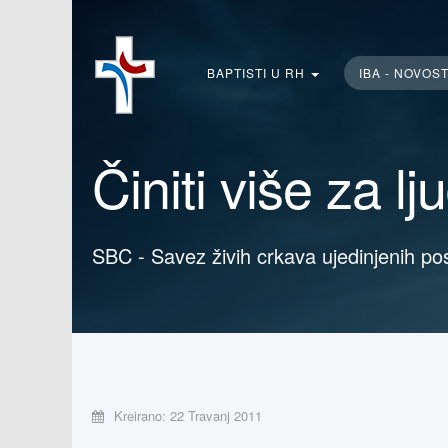
Traži...
BAPTISTI U RH
IBA - NOVOS
Činiti više za l
SBC - Savez živih crkava ujedinjenih po
Kreirano: 22 Travanj 2011