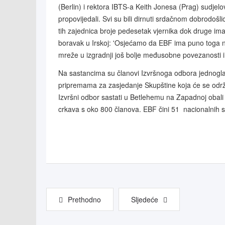
(Berlin) i rektora IBTS-a Keith Jonesa (Prag) sudjelov
propovijedali. Svi su bili dirnuti srdačnom dobrod
tih zajednica broje pedesetak vjernika dok druge imaj
boravak u Irskoj: 'Osjećamo da EBF ima puno toga nau
mreže u izgradnji još bolje međusobne povezanosti i 
Na sastancima su članovi Izvršnoga odbora jednogla
pripremama za zasjedanje Skupštine koja će se održat
Izvršni odbor sastati u Betlehemu na Zapadnoj obali k
crkava s oko 800 članova. EBF čini 51 nacionalnih s
Prethodno
Sljedeće