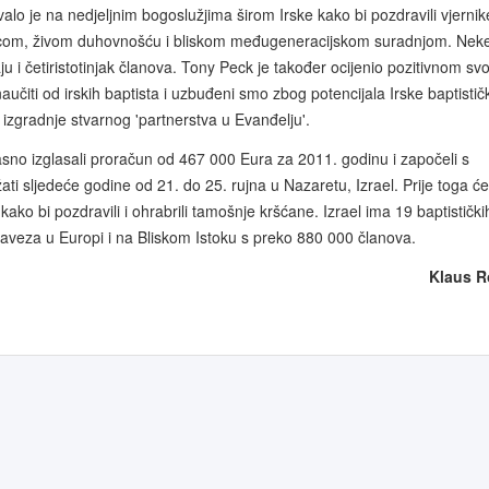
alo je na nedjeljnim bogoslužjima širom Irske kako bi pozdravili vjernike 
ošlicom, živom duhovnošću i bliskom međugeneracijskom suradnjom. Nek
u i četiristotinjak članova. Tony Peck je također ocijenio pozitivnom svo
čiti od irskih baptista i uzbuđeni smo zbog potencijala Irske baptistič
izgradnje stvarnog 'partnerstva u Evanđelju'.
sno izglasali proračun od 467 000 Eura za 2011. godinu i započeli s
i sljedeće godine od 21. do 25. rujna u Nazaretu, Izrael. Prije toga će
ako bi pozdravili i ohrabrili tamošnje kršćane. Izrael ima 19 baptistički
aveza u Europi i na Bliskom Istoku s preko 880 000 članova.
Klaus R