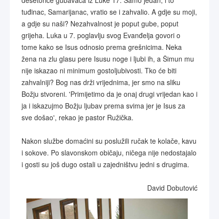
desetorice gubavaca iz Luke 17. Samo jedan, i to
tuđinac, Samarijanac, vratio se i zahvalio. A gdje su moji,
a gdje su naši? Nezahvalnost je poput gube, poput
grijeha. Luka u 7. poglavlju svog Evanđelja govori o
tome kako se Isus odnosio prema grešnicima. Neka
žena na zlu glasu pere Isusu noge i ljubi ih, a Šimun mu
nije iskazao ni minimum gostoljubivosti. Tko će biti
zahvalniji? Bog nas drži vrijednima, jer smo na sliku
Božju stvoreni. 'Primijetimo da je onaj drugi vrijedan kao i
ja i iskazujmo Božju ljubav prema svima jer je Isus za
sve došao', rekao je pastor Ružička.
Nakon službe domaćini su poslužili ručak te kolače, kavu
i sokove. Po slavonskom običaju, ničega nije nedostajalo
i gosti su još dugo ostali u zajedništvu jedni s drugima.
David Dobutović