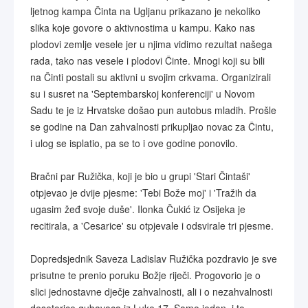
ljetnog kampa Činta na Ugljanu prikazano je nekoliko
slika koje govore o aktivnostima u kampu. Kako nas
plodovi zemlje vesele jer u njima vidimo rezultat našega
rada, tako nas vesele i plodovi Činte. Mnogi koji su bili
na Činti postali su aktivni u svojim crkvama. Organizirali
su i susret na 'Septembarskoj konferenciji' u Novom
Sadu te je iz Hrvatske došao pun autobus mladih. Prošle
se godine na Dan zahvalnosti prikupljao novac za Čintu,
i ulog se isplatio, pa se to i ove godine ponovilo.
Bračni par Ružička, koji je bio u grupi 'Stari Čintaši'
otpjevao je dvije pjesme: 'Tebi Bože moj' i 'Tražih da
ugasim žeđ svoje duše'. Ilonka Čukić iz Osijeka je
recitirala, a 'Cesarice' su otpjevale i odsvirale tri pjesme.
Dopredsjednik Saveza Ladislav Ružička pozdravio je sve
prisutne te prenio poruku Božje riječi. Progovorio je o
slici jednostavne dječje zahvalnosti, ali i o nezahvalnosti