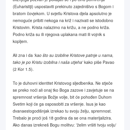
(Euharistiji) uspostaviti prekinuto zajedništvo s Bogom i
bratom čovjekom. U svjetlu Kristova djela apsolutno je
nemoguće pribiti nekoga na križ i nazivati se istodobno
Kristovim. Krista nalazimo na križu, a ne podno križa.
Podno križa su ili njegova uplakana mati ili vojnik s
kopljem.
Ali zna i da
'kao što su izobilne Kristove patnje u nama,
tako je po Kristu izobilna i naša utjeha'
kako piše Pavao
(2 Kor 1.5).
To je duhovni identitet Kristovog sljedbenika. Ne stječe
se preko noći ali onaj tko Boga zazove i zavjetuje se na
spremnost vršenja Božje volje, bit će pohođen Duhom
Svetim koji će ga osposobiti za vršenje. Isus je kao
dvanaestogodišnjak izrekao tu svoju želju, spremnost.
Trebalo je proći još 18 godina da se ona materijalizira.
Ako danas izrekneš Bogu molitvu: 'želim vršiti tvoju volju'