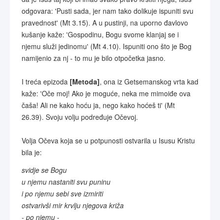
odgovara: 'Pusti sada, jer nam tako dolikuje ispuniti svu
pravednost' (Mt 3.15). A u pustinji, na uporno đavlovo
kušanje kaže: 'Gospodinu, Bogu svome klanjaj se i
njemu služi jedinomu' (Mt 4.10). Ispuniti ono što je Bog
namijenio za nj - to mu je bilo otpočetka jasno.
I treća epizoda
[Metoda]
, ona iz Getsemanskog vrta kad
kaže: 'Oče moj! Ako je moguće, neka me mimoiđe ova
čaša! Ali ne kako hoću ja, nego kako hoćeš ti' (Mt
26.39). Svoju volju podređuje Očevoj.
Volja Očeva koja se u potpunosti ostvarila u Isusu Kristu
bila je:
svidje se Bogu
u njemu nastaniti svu puninu
i po njemu sebi sve izmiriti
ostvarivši mir krvlju njegova križa
- po njemu -