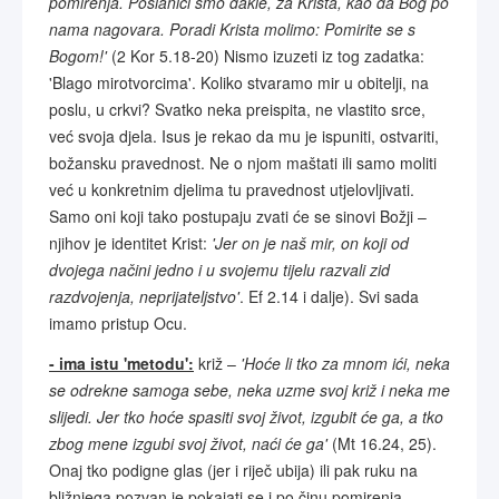
pomirenja. Poslanici smo dakle, za Krista, kao da Bog po
nama nagovara. Poradi Krista molimo: Pomirite se s
Bogom!'
(2 Kor 5.18-20) Nismo izuzeti iz tog zadatka:
'Blago mirotvorcima'. Koliko stvaramo mir u obitelji, na
poslu, u crkvi? Svatko neka preispita, ne vlastito srce,
već svoja djela. Isus je rekao da mu je ispuniti, ostvariti,
božansku pravednost. Ne o njom maštati ili samo moliti
već u konkretnim djelima tu pravednost utjelovljivati.
Samo oni koji tako postupaju zvati će se sinovi Božji –
njihov je identitet Krist:
'Jer on je naš mir, on koji od
dvojega načini jedno i u svojemu tijelu razvali zid
razdvojenja, neprijateljstvo'
. Ef 2.14 i dalje). Svi sada
imamo pristup Ocu.
- ima istu 'metodu':
križ –
'Hoće li tko za mnom ići, neka
se odrekne samoga sebe, neka uzme svoj križ i neka me
slijedi. Jer tko hoće spasiti svoj život, izgubit će ga, a tko
zbog mene izgubi svoj život, naći će ga'
(Mt 16.24, 25).
Onaj tko podigne glas (jer i riječ ubija) ili pak ruku na
bližnjega pozvan je pokajati se i po činu pomirenja