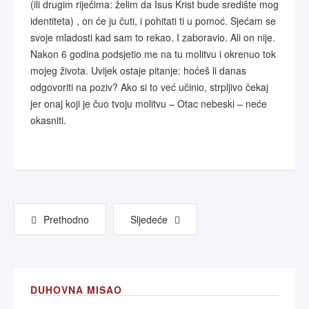
(ili drugim riječima: želim da Isus Krist bude središte mog
identiteta) , on će ju čuti, i pohitati ti u pomoć. Sjećam se
svoje mladosti kad sam to rekao. I zaboravio. Ali on nije.
Nakon 6 godina podsjetio me na tu molitvu i okrenuo tok
mojeg života. Uvijek ostaje pitanje: hoćeš li danas
odgovoriti na poziv? Ako si to već učinio, strpljivo čekaj
jer onaj koji je čuo tvoju molitvu – Otac nebeski – neće
okasniti.
Prethodno
Sljedeće
DUHOVNA MISAO