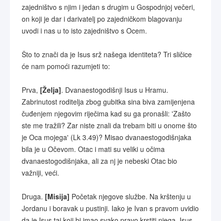
zajedništvo s njim i jedan s drugim u Gospodnjoj večeri,
on koji je dar i darivatelj po zajedničkom blagovanju
uvodi i nas u to isto zajedništvo s Ocem.
Što to znači da je Isus srž našega identiteta? Tri sličice
će nam pomoći razumjeti to:
Prva,
[Želja]
. Dvanaestogodišnji Isus u Hramu.
Zabrinutost roditelja zbog gubitka sina biva zamijenjena
čuđenjem njegovim riječima kad su ga pronašli: 'Zašto
ste me tražili? Zar niste znali da trebam biti u onome što
je Oca mojega' (Lk 3.49)? Misao dvanaestogodišnjaka
bila je u Očevom. Otac i mati su veliki u očima
dvanaestogodišnjaka, ali za nj je nebeski Otac bio
važniji, veći.
Druga.
[Misija]
Početak njegove službe. Na krštenju u
Jordanu i boravak u pustinji. Iako je Ivan s pravom uvidio
da je Isus taj koji bi imao svako pravo krstiti njega, Isus