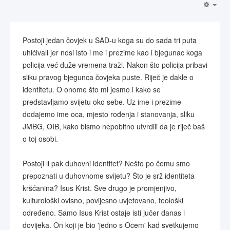
Postoji jedan čovjek u SAD-u koga su do sada tri puta
uhićivali jer nosi isto i me i prezime kao i bjegunac koga
policija već duže vremena traži. Nakon što policija pribavi
sliku pravog bjegunca čovjeka puste. Riječ je dakle o
identitetu. O onome što mi jesmo i kako se
predstavljamo svijetu oko sebe. Uz ime i prezime
dodajemo ime oca, mjesto rođenja i stanovanja, sliku
JMBG, OIB, kako bismo nepobitno utvrdili da je riječ baš
o toj osobi.
Postoji li pak duhovni identitet? Nešto po čemu smo
prepoznati u duhovnome svijetu? Što je srž identiteta
kršćanina? Isus Krist. Sve drugo je promjenjivo,
kulturološki ovisno, povijesno uvjetovano, teološki
određeno. Samo Isus Krist ostaje isti jučer danas i
dovijeka. On koji je bio 'jedno s Ocem' kad svetkujemo