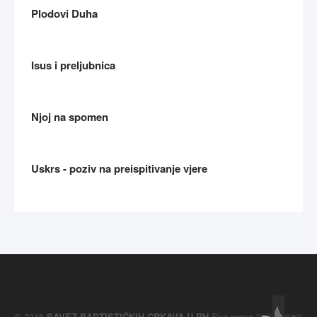
Plodovi Duha
Isus i preljubnica
Njoj na spomen
Uskrs - poziv na preispitivanje vjere
© 2016
SAVEZ BAPTISTIČKIH CRKAVA U RH
Sva prava