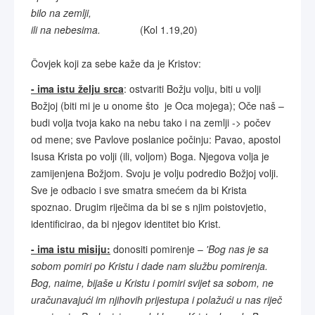
bilo na zemlji,
ili na nebesima.
(Kol 1.19,20)
Čovjek koji za sebe kaže da je Kristov:
- ima istu želju srca
: ostvariti Božju volju, biti u volji
Božjoj (biti mi je u onome što je Oca mojega); Oče naš –
budi volja tvoja kako na nebu tako i na zemlji -> počev
od mene; sve Pavlove poslanice počinju: Pavao, apostol
Isusa Krista po volji (ili, voljom) Boga. Njegova volja je
zamijenjena Božjom. Svoju je volju podredio Božjoj volji.
Sve je odbacio i sve smatra smećem da bi Krista
spoznao. Drugim riječima da bi se s njim poistovjetio,
identificirao, da bi njegov identitet bio Krist.
- ima istu misiju:
donositi pomirenje –
'Bog nas je sa
sobom pomiri po Kristu i dade nam službu pomirenja.
Bog, naime, bijaše u Kristu i pomiri svijet sa sobom, ne
uračunavajući im njihovih prijestupa i polažući u nas riječ