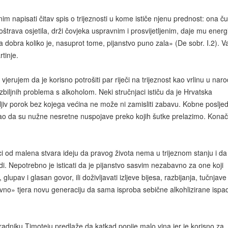
im napisati čitav spis o trijeznosti u kome ističe njenu prednost: ona č
oštrava osjetila, drži čovjeka uspravnim i prosvijetljenim, daje mu energi
na dobra koliko je, nasuprot tome, pijanstvo puno zala» (De sobr. I.2). Va
tinje.
vjerujem da je korisno potrošiti par riječi na trijeznost kao vrlinu u nar
zbiljnih problema s alkoholom. Neki stručnjaci ističu da je Hrvatska
atljiv porok bez kojega većina ne može ni zamisliti zabavu. Kobne poslje
u kao da su nužne nesretne nuspojave preko kojih šutke prelazimo. Kona
eci od malena stvara ideju da pravog života nema u trijeznom stanju i da
adi. Nepotrebno je isticati da je pijanstvo sasvim nezabavno za one koji
lupav i glasan govor, ili doživljavati izljeve bijesa, razbijanja, tučnjave
bavno» tjera novu generaciju da sama isproba sebične alkohlizirane ispad
adniku Timoteju predlaže da katkad popije malo vina jer je korisno za