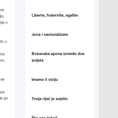
uva
Liberte, fraternite, egalite
ju,
lja o
Jona i nacionalizam
odu u
Božanska spona između dva
dice
svijeta
čno,
 se
Imamo li viziju
 pa
e jer
Tvoja riječ je svjetlo
Što nas čeka?