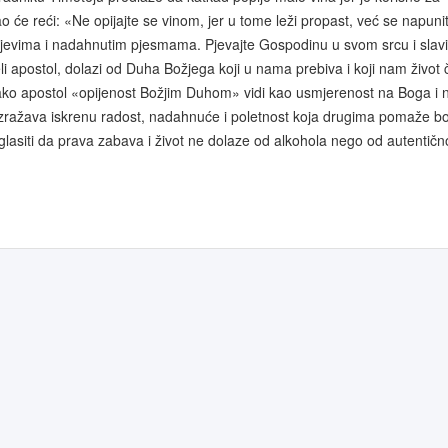
vao će reći: «Ne opijajte se vinom, jer u tome leži propast, već se napuni
jevima i nadahnutim pjesmama. Pjevajte Gospodinu u svom srcu i slavi
i apostol, dolazi od Duha Božjega koji u nama prebiva i koji nam život č
 kako apostol «opijenost Božjim Duhom» vidi kao usmjerenost na Boga i 
er izražava iskrenu radost, nadahnuće i poletnost koja drugima pomaže bo
aglasiti da prava zabava i život ne dolaze od alkohola nego od autentičn