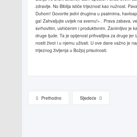
zdravlje. No Biblija ističe trijeznost kao nužnost. Pa
Duhom! Govorite jedni drugima u psalmima, havlosp
ga! Zahvaljujte uvijek na svemu!» . Prava zabava, vel
svrhovitim, ushićenim i produktivnim. Zanimljivo je
druge ljude. Ta je opijenost prihvatljiva za druge j
nositi život i u njemu uživati. U ove dane važno je n
trijeznog življenja u Božjoj prisutnosti.
Prethodno
Sljedeće