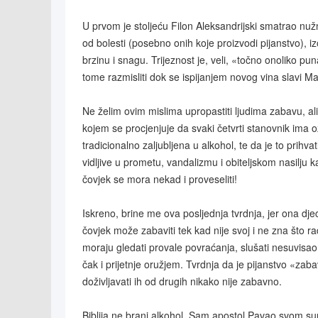
U prvom je stoljeću Filon Aleksandrijski smatrao nužn
od bolesti (posebno onih koje proizvodi pijanstvo), iz
brzinu i snagu. Trijeznost je, veli, «točno onoliko pu
tome razmisliti dok se ispijanjem novog vina slavi Mar
Ne želim ovim mislima upropastiti ljudima zabavu, ali 
kojem se procjenjuje da svaki četvrti stanovnik ima o
tradicionalno zaljubljena u alkohol, te da je to prihv
vidljive u prometu, vandalizmu i obiteljskom nasilj
čovjek se mora nekad i proveseliti!
Iskreno, brine me ova posljednja tvrdnja, jer ona dj
čovjek može zabaviti tek kad nije svoj i ne zna što r
moraju gledati provale povraćanja, slušati nesuvisao, g
čak i prijetnje oružjem. Tvrdnja da je pijanstvo «za
doživljavati ih od drugih nikako nije zabavno.
Biblija ne brani alkohol. Sam apostol Pavao svom sur