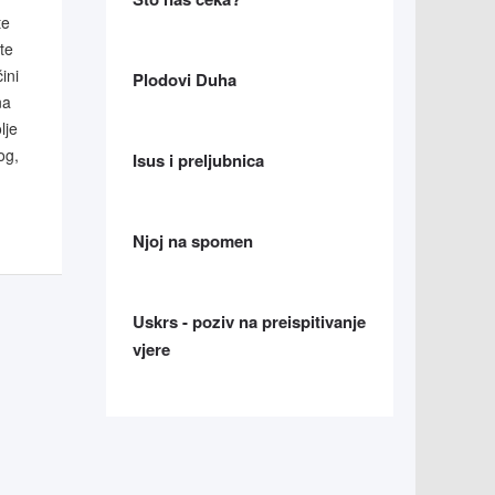
te
te
ini
Plodovi Duha
na
lje
og,
Isus i preljubnica
Njoj na spomen
Uskrs - poziv na preispitivanje
vjere