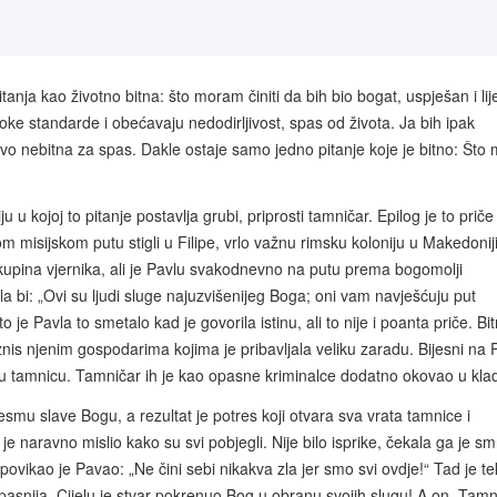
ja kao životno bitna: što moram činiti da bih bio bogat, uspješan i lij
oke standarde i obećavaju nedodirljivost, spas od života. Ja bih ipak
avo nebitna za spas. Dakle ostaje samo jedno pitanje koje je bitno: Što 
u u kojoj to pitanje postavlja grubi, priprosti tamničar. Epilog je to priče
m misijskom putu stigli u Filipe, vrlo važnu rimsku koloniju u Makedoniji
skupina vjernika, ali je Pavlu svakodnevno na putu prema bogomolji
a bi: „Ovi su ljudi sluge najuzvišenijeg Boga; oni vam navješćuju put
 Pavla to smetalo kad je govorila istinu, ali to nije i poanta priče. Bit
is njenim gospodarima kojima je pribavljala veliku zaradu. Bijesni na 
čeni u tamnicu. Tamničar ih je kao opasne kriminalce dodatno okovao u kla
esmu slave Bogu, a rezultat je potres koji otvara sva vrata tamnice i
e naravno mislio kako su svi pobjegli. Nije bilo isprike, čekala ga je sm
povikao je Pavao: „Ne čini sebi nikakva zla jer smo svi ovdje!“ Tad je te
pasnija. Cijelu je stvar pokrenuo Bog u obranu svojih slugu! A on, Tamn