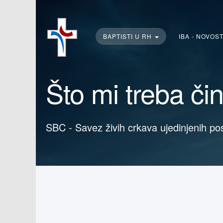
Traži...
BAPTISTI U RH
IBA - NOVOS
Što mi treba či
SBC - Savez živih crkava ujedinjenih po