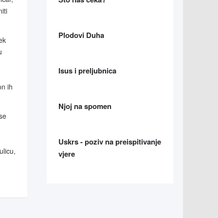
iti
Plodovi Duha
ek
u
Isus i preljubnica
n ih
Njoj na spomen
se
o
Uskrs - poziv na preispitivanje
ulicu,
vjere