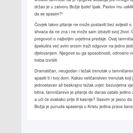
držao je u zatvoru Božje ljude! Ipak, Pavlov mu uskli
da se spasim?“
Čovjek takvo pitanje ne može postaviti bez svijesti o v
shvaća da ne zna i ne može sam izbaviti svoj život
pregovori o najboljim uvjetima predaje. Ovaj tamniča
špekulira već svim srcem traži odgovor na jedno jedino
djelovanjem. Njegove su ga sposobnosti, odnosno nes
treba izvršiti.
Dramatičan, neugodan i težak trenutak u tamničarevu
spasiti ti i tvoj dom. Kakav veličanstven trenutak koj
jednostavan ali beskrajno težak uvjet: bezuvjetna v
bitna, tamničarevo je pitanje do danas ostalo jedino 
a ući će svakako prije ili kasnije? Sasvim je jasno da
Božja je punuda spasenja u Kristu jedina prava šans