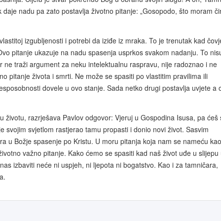
k daje nadu pa zato postavlja životno pitanje: „Gosopodo, što moram čin
lastitoj izgubljenosti i potrebi da iziđe iz mraka. To je trenutak kad čovj
. Ovo pitanje ukazuje na nadu spasenja usprkos svakom nadanju. To nis
r ne traži argument za neku intelektualnu raspravu, nije radoznao i ne
 pitanje života i smrti. Ne može se spasiti po vlastitim pravilima ili
posobnosti dovele u ovo stanje. Sada netko drugi postavlja uvjete a o
 životu, razrješava Pavlov odgovor: Vjeruj u Gospodina Isusa, pa ćeš 
i je svojim svjetlom rastjerao tamu propasti i donio novi život. Sasvim
jera u Božje spasenje po Kristu. U moru pitanja koja nam se nameću ka
životno važno pitanje. Kako ćemo se spasiti kad naš život uđe u slijepu 
 nas izbaviti neće ni uspjeh, ni ljepota ni bogatstvo. Kao i za tamničara,
a.