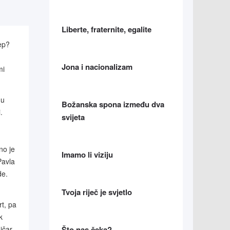
Liberte, fraternite, egalite
ep?
Jona i nacionalizam
mi
 u
Božanska spona između dva
.
svijeta
no je
Imamo li viziju
Pavla
de.
Tvoja riječ je svjetlo
rt, pa
k
Što nas čeka?
ičar,