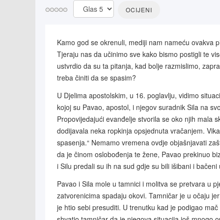
Molimo
ocijenite
Kamo god se okrenuli, mediji nam nameću ovakva pitan
Tjeraju nas da učinimo sve kako bismo postigli te vis
ustvrdio da su ta pitanja, kad bolje razmislimo, zapr
treba činiti da se spasim?
U Djelima apostolskim, u 16. poglavlju, vidimo situacij
kojoj su Pavao, apostol, i njegov suradnik Sila na svo
Propovijedajući evanđelje stvorila se oko njih mala 
dodijavala neka ropkinja opsjednuta vračanjem. Vikal
spasenja.“ Nemamo vremena ovdje objašnjavati zašto je
da je činom oslobođenja te žene, Pavao prekinuo bizn
i Silu predali su ih na sud gdje su bili išibani i ba
Pavao i Sila mole u tamnici i molitva se pretvara u pj
zatvorenicima spadaju okovi. Tamničar je u očaju jer j
je htio sebi presuditi. U trenutku kad je podigao mač 
shvatio tamničar da je njegova situacija još mnogo o