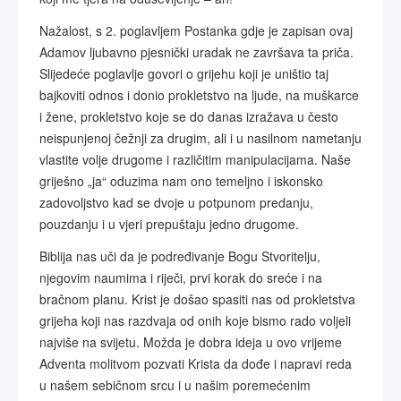
Nažalost, s 2. poglavljem Postanka gdje je zapisan ovaj
Adamov ljubavno pjesnički uradak ne završava ta priča.
Slijedeće poglavlje govori o grijehu koji je uništio taj
bajkoviti odnos i donio prokletstvo na ljude, na muškarce
i žene, prokletstvo koje se do danas izražava u često
neispunjenoj čežnji za drugim, ali i u nasilnom nametanju
vlastite volje drugome i različitim manipulacijama. Naše
griješno „ja“ oduzima nam ono temeljno i iskonsko
zadovoljstvo kad se dvoje u potpunom predanju,
pouzdanju i u vjeri prepuštaju jedno drugome.
Biblija nas uči da je podređivanje Bogu Stvoritelju,
njegovim naumima i riječi, prvi korak do sreće i na
bračnom planu. Krist je došao spasiti nas od prokletstva
grijeha koji nas razdvaja od onih koje bismo rado voljeli
najviše na svijetu. Možda je dobra ideja u ovo vrijeme
Adventa molitvom pozvati Krista da dođe i napravi reda
u našem sebičnom srcu i u našim poremećenim