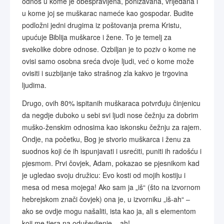
odnos u kome je obespravljena, ponižavana, vrijeđana i
u kome joj se muškarac nameće kao gospodar. Budite
podložni jedni drugima iz poštovanja prema Kristu,
upućuje Biblija muškarce i žene. To je temelj za
svekolike dobre odnose. Ozbiljan je to poziv o kome ne
ovisi samo osobna sreća dvoje ljudi, već o kome može
ovisiti i suzbijanje tako strašnog zla kakvo je trgovina
ljudima.
Drugo, ovih 80% ispitanih muškaraca potvrđuju činjenicu
da negdje duboko u sebi svi ljudi nose čežnju za dobrim
muško-ženskim odnosima kao iskonsku čežnju za rajem.
Ondje, na početku, Bog je stvorio muškarca i ženu za
suodnos koji će ih ispunjavati i usrećiti, puniti ih radošću i
pjesmom. Prvi čovjek, Adam, pokazao se pjesnikom kad
je ugledao svoju družicu: Evo kosti od mojih kostiju i
mesa od mesa mojega! Ako sam ja „iš“ (što na izvornom
hebrejskom znači čovjek) ona je, u izvorniku „iš-ah“ –
ako se ovdje mogu našaliti, ista kao ja, ali s elementom
koji me tjera na oduševljenje – ah!