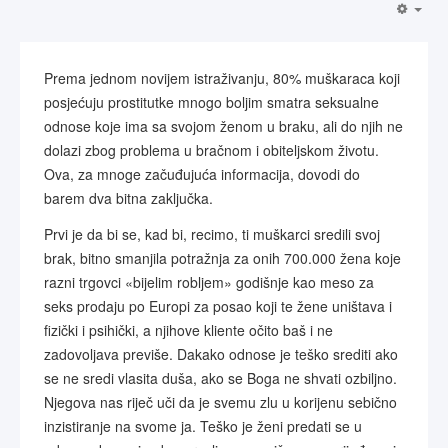
Prema jednom novijem istraživanju, 80% muškaraca koji
posjećuju prostitutke mnogo boljim smatra seksualne
odnose koje ima sa svojom ženom u braku, ali do njih ne
dolazi zbog problema u bračnom i obiteljskom životu.
Ova, za mnoge začuđujuća informacija, dovodi do
barem dva bitna zaključka.
Prvi je da bi se, kad bi, recimo, ti muškarci sredili svoj
brak, bitno smanjila potražnja za onih 700.000 žena koje
razni trgovci «bijelim robljem» godišnje kao meso za
seks prodaju po Europi za posao koji te žene uništava i
fizički i psihički, a njihove kliente očito baš i ne
zadovoljava previše. Dakako odnose je teško srediti ako
se ne sredi vlasita duša, ako se Boga ne shvati ozbiljno.
Njegova nas riječ uči da je svemu zlu u korijenu sebično
inzistiranje na svome ja. Teško je ženi predati se u