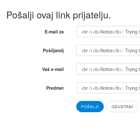
Pošalji ovaj link prijatelju.
E-mail za
Pošiljatelj
Vaš e-mail
Predmet
POŠALJI
ODUSTANI