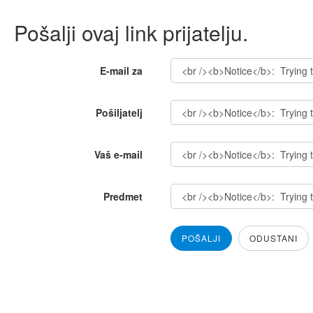
Pošalji ovaj link prijatelju.
E-mail za
Pošiljatelj
Vaš e-mail
Predmet
POŠALJI
ODUSTANI