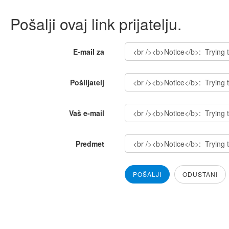
Pošalji ovaj link prijatelju.
E-mail za
Pošiljatelj
Vaš e-mail
Predmet
POŠALJI
ODUSTANI