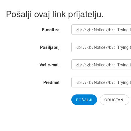
Pošalji ovaj link prijatelju.
E-mail za
Pošiljatelj
Vaš e-mail
Predmet
POŠALJI
ODUSTANI