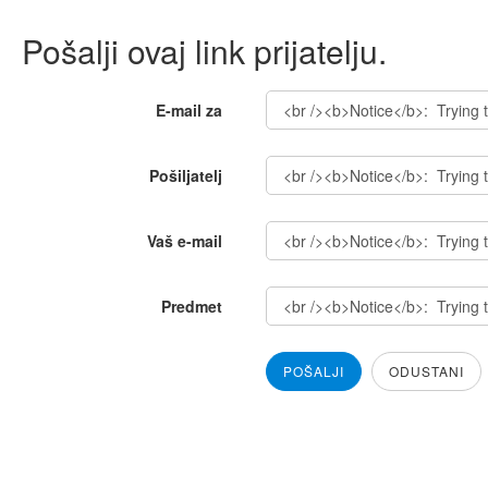
Pošalji ovaj link prijatelju.
E-mail za
Pošiljatelj
Vaš e-mail
Predmet
POŠALJI
ODUSTANI