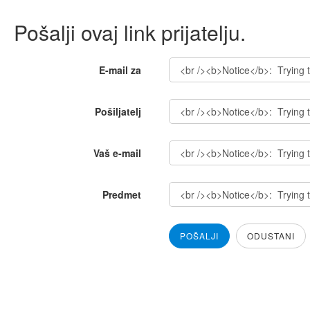
Pošalji ovaj link prijatelju.
E-mail za
Pošiljatelj
Vaš e-mail
Predmet
POŠALJI
ODUSTANI